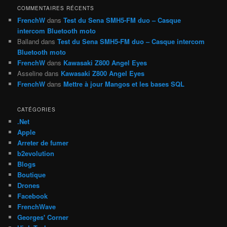
h
COMMENTAIRES RÉCENTS
e
FrenchW
dans
Test du Sena SMH5-FM duo – Casque
intercom Bluetooth moto
Balland
dans
Test du Sena SMH5-FM duo – Casque intercom
Bluetooth moto
FrenchW
dans
Kawasaki Z800 Angel Eyes
Asseline
dans
Kawasaki Z800 Angel Eyes
FrenchW
dans
Mettre à jour Mangos et les bases SQL
CATÉGORIES
.Net
Apple
Arreter de fumer
b2evolution
Blogs
Boutique
Drones
Facebook
FrenchWave
Georges' Corner