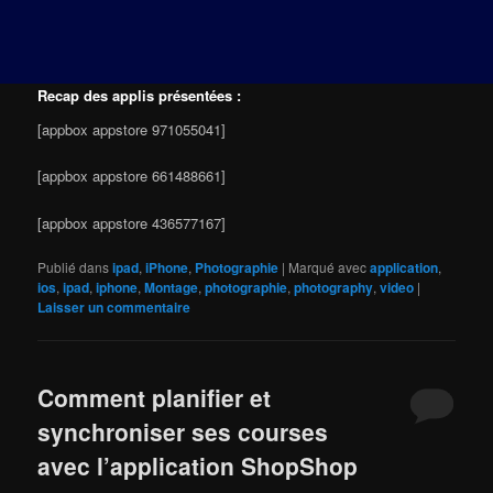
Recap des applis présentées :
[appbox appstore 971055041]
[appbox appstore 661488661]
[appbox appstore 436577167]
Publié dans
ipad
,
iPhone
,
Photographie
|
Marqué avec
application
,
ios
,
ipad
,
iphone
,
Montage
,
photographie
,
photography
,
video
|
Laisser un commentaire
Comment planifier et
synchroniser ses courses
avec l’application ShopShop