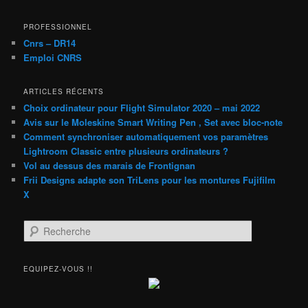
PROFESSIONNEL
Cnrs – DR14
Emploi CNRS
ARTICLES RÉCENTS
Choix ordinateur pour Flight Simulator 2020 – mai 2022
Avis sur le Moleskine Smart Writing Pen , Set avec bloc-note
Comment synchroniser automatiquement vos paramètres
Lightroom Classic entre plusieurs ordinateurs ?
Vol au dessus des marais de Frontignan
Frii Designs adapte son TriLens pour les montures Fujifilm
X
R
e
c
h
EQUIPEZ-VOUS !!
e
r
c