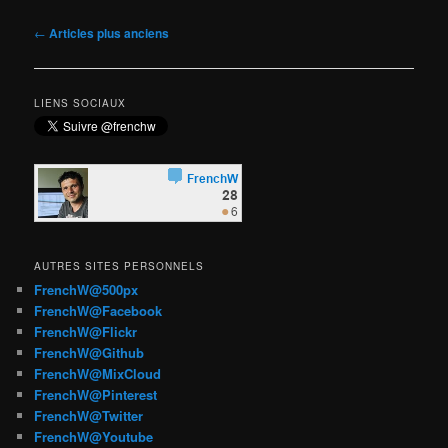
Navigation
←
Articles plus anciens
des
articles
LIENS SOCIAUX
AUTRES SITES PERSONNELS
FrenchW@500px
FrenchW@Facebook
FrenchW@Flickr
FrenchW@Github
FrenchW@MixCloud
FrenchW@Pinterest
FrenchW@Twitter
FrenchW@Youtube