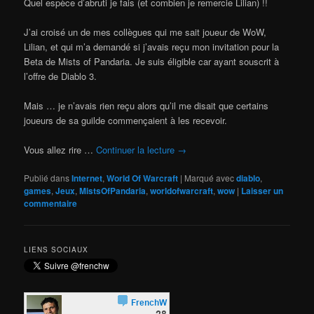
Quel espèce d’abruti je fais (et combien je remercie Lilian) !!
J’ai croisé un de mes collègues qui me sait joueur de WoW,
Lilian, et qui m’a demandé si j’avais reçu mon invitation pour la
Beta de Mists of Pandaria. Je suis éligible car ayant souscrit à
l’offre de Diablo 3.
Mais … je n’avais rien reçu alors qu’il me disait que certains
joueurs de sa guilde commençaient à les recevoir.
Vous allez rire …
Continuer la lecture
→
Publié dans
Internet
,
World Of Warcraft
|
Marqué avec
diablo
,
games
,
Jeux
,
MistsOfPandaria
,
worldofwarcraft
,
wow
|
Laisser un
commentaire
LIENS SOCIAUX