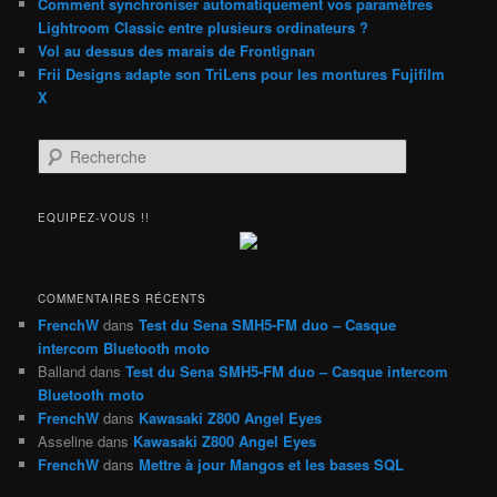
Comment synchroniser automatiquement vos paramètres
Lightroom Classic entre plusieurs ordinateurs ?
Vol au dessus des marais de Frontignan
Frii Designs adapte son TriLens pour les montures Fujifilm
X
R
e
c
h
EQUIPEZ-VOUS !!
e
r
c
h
COMMENTAIRES RÉCENTS
e
FrenchW
dans
Test du Sena SMH5-FM duo – Casque
intercom Bluetooth moto
Balland
dans
Test du Sena SMH5-FM duo – Casque intercom
Bluetooth moto
FrenchW
dans
Kawasaki Z800 Angel Eyes
Asseline
dans
Kawasaki Z800 Angel Eyes
FrenchW
dans
Mettre à jour Mangos et les bases SQL