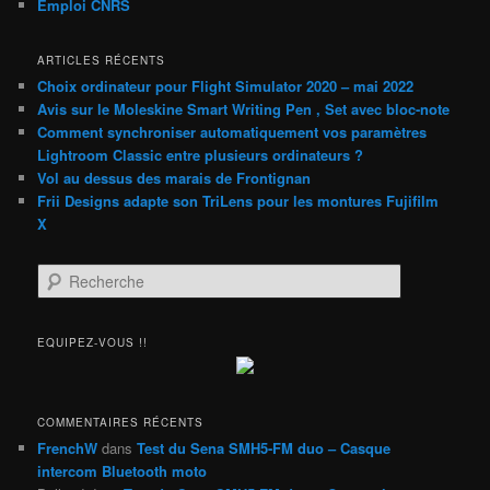
Emploi CNRS
ARTICLES RÉCENTS
Choix ordinateur pour Flight Simulator 2020 – mai 2022
Avis sur le Moleskine Smart Writing Pen , Set avec bloc-note
Comment synchroniser automatiquement vos paramètres
Lightroom Classic entre plusieurs ordinateurs ?
Vol au dessus des marais de Frontignan
Frii Designs adapte son TriLens pour les montures Fujifilm
X
R
e
c
h
EQUIPEZ-VOUS !!
e
r
c
h
COMMENTAIRES RÉCENTS
e
FrenchW
dans
Test du Sena SMH5-FM duo – Casque
intercom Bluetooth moto