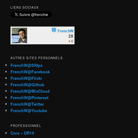
LIENS SOCIAUX
AUTRES SITES PERSONNELS
FrenchW@500px
FrenchW@Facebook
FrenchW@Flickr
FrenchW@Github
FrenchW@MixCloud
FrenchW@Pinterest
FrenchW@Twitter
FrenchW@Youtube
PROFESSIONNEL
Cnrs – DR14