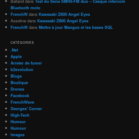
Balland
dans
Test du Sena SMH5-FM duo – Casque intercom
Bluetooth moto
FrenchW
dans
Kawasaki Z800 Angel Eyes
Asseline
dans
Kawasaki Z800 Angel Eyes
FrenchW
dans
Mettre à jour Mangos et les bases SQL
CATÉGORIES
.Net
Apple
Arreter de fumer
b2evolution
Blogs
Boutique
Drones
Facebook
FrenchWave
Georges' Corner
High-Tech
Humeur
Humour
Images