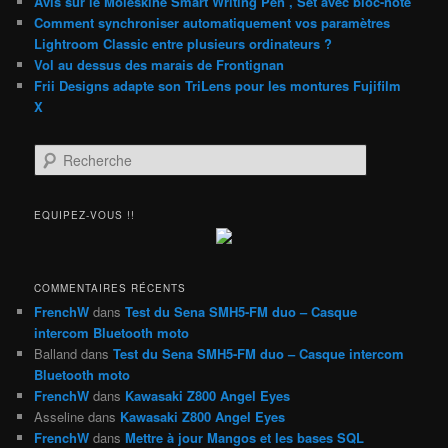
Avis sur le Moleskine Smart Writing Pen , Set avec bloc-note
Comment synchroniser automatiquement vos paramètres
Lightroom Classic entre plusieurs ordinateurs ?
Vol au dessus des marais de Frontignan
Frii Designs adapte son TriLens pour les montures Fujifilm
X
R
e
c
h
EQUIPEZ-VOUS !!
e
r
c
h
COMMENTAIRES RÉCENTS
e
FrenchW
dans
Test du Sena SMH5-FM duo – Casque
intercom Bluetooth moto
Balland
dans
Test du Sena SMH5-FM duo – Casque intercom
Bluetooth moto
FrenchW
dans
Kawasaki Z800 Angel Eyes
Asseline
dans
Kawasaki Z800 Angel Eyes
FrenchW
dans
Mettre à jour Mangos et les bases SQL