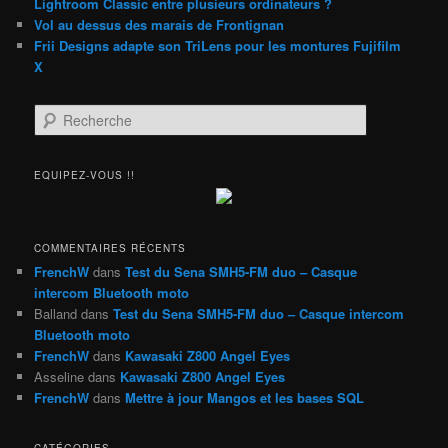
Lightroom Classic entre plusieurs ordinateurs ?
Vol au dessus des marais de Frontignan
Frii Designs adapte son TriLens pour les montures Fujifilm
X
R
e
c
h
EQUIPEZ-VOUS !!
e
r
c
h
COMMENTAIRES RÉCENTS
e
FrenchW
dans
Test du Sena SMH5-FM duo – Casque
intercom Bluetooth moto
Balland
dans
Test du Sena SMH5-FM duo – Casque intercom
Bluetooth moto
FrenchW
dans
Kawasaki Z800 Angel Eyes
Asseline
dans
Kawasaki Z800 Angel Eyes
FrenchW
dans
Mettre à jour Mangos et les bases SQL
CATÉGORIES