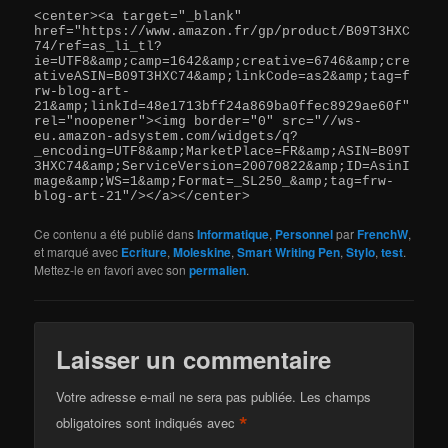
<center><a target="_blank" 
href="https://www.amazon.fr/gp/product/B09T3HXC
74/ref=as_li_tl?
ie=UTF8&amp;camp=1642&amp;creative=6746&amp;cre
ativeASIN=B09T3HXC74&amp;linkCode=as2&amp;tag=f
rw-blog-art-
21&amp;linkId=48e1713bff24a869ba0ffec8929ae60f" 
rel="noopener"><img border="0" src="//ws-
eu.amazon-adsystem.com/widgets/q?
_encoding=UTF8&amp;MarketPlace=FR&amp;ASIN=B09T
3HXC74&amp;ServiceVersion=20070822&amp;ID=AsinI
mage&amp;WS=1&amp;Format=_SL250_&amp;tag=frw-
blog-art-21"/></a></center>
Ce contenu a été publié dans
Informatique
,
Personnel
par
FrenchW
,
et marqué avec
Ecriture
,
Moleskine
,
Smart Writing Pen
,
Stylo
,
test
.
Mettez-le en favori avec son
permalien
.
Laisser un commentaire
Votre adresse e-mail ne sera pas publiée.
Les champs
*
obligatoires sont indiqués avec