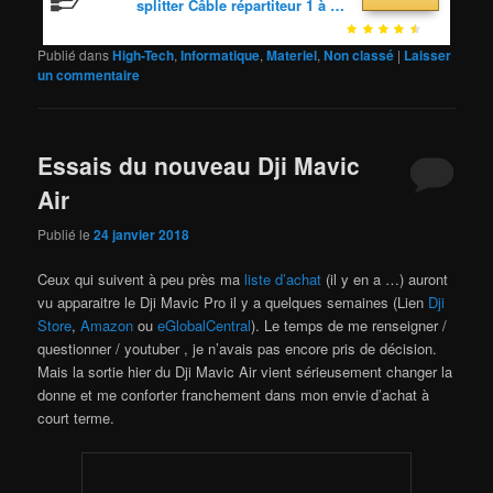
splitter Câble répartiteur 1 à 5,
durée de Vie, Application sûre
connecteur LED 3 broches, 58
cm MFX-AWHN-1NNN5-R1
Publié dans
High-Tech
,
Informatique
,
Materiel
,
Non classé
|
Laisser
un commentaire
Essais du nouveau Dji Mavic
Air
Publié le
24 janvier 2018
Ceux qui suivent à peu près ma
liste d’achat
(il y en a …) auront
vu apparaitre le Dji Mavic Pro il y a quelques semaines (Lien
Dji
Store
,
Amazon
ou
eGlobalCentral
). Le temps de me renseigner /
questionner / youtuber , je n’avais pas encore pris de décision.
Mais la sortie hier du Dji Mavic Air vient sérieusement changer la
donne et me conforter franchement dans mon envie d’achat à
court terme.