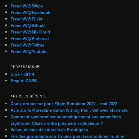
FrenchW@500px
FrenchW@Facebook
FrenchW@Flickr
FrenchW@Github
FrenchW@MixCloud
FrenchW@Pinterest
FrenchW@Twitter
FrenchW@Youtube
PROFESSIONNEL
Cnrs – DR14
Emploi CNRS
ARTICLES RÉCENTS
Choix ordinateur pour Flight Simulator 2020 – mai 2022
Avis sur le Moleskine Smart Writing Pen , Set avec bloc-note
Comment synchroniser automatiquement vos paramètres
Lightroom Classic entre plusieurs ordinateurs ?
Vol au dessus des marais de Frontignan
Frii Designs adapte son TriLens pour les montures Fujifilm