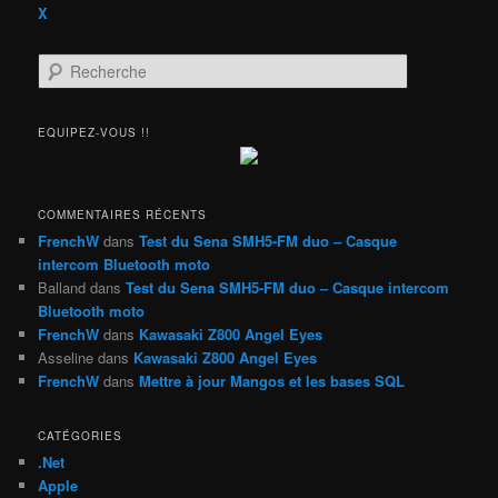
X
R
e
c
h
EQUIPEZ-VOUS !!
e
r
c
h
COMMENTAIRES RÉCENTS
e
FrenchW
dans
Test du Sena SMH5-FM duo – Casque
intercom Bluetooth moto
Balland
dans
Test du Sena SMH5-FM duo – Casque intercom
Bluetooth moto
FrenchW
dans
Kawasaki Z800 Angel Eyes
Asseline
dans
Kawasaki Z800 Angel Eyes
FrenchW
dans
Mettre à jour Mangos et les bases SQL
CATÉGORIES
.Net
Apple