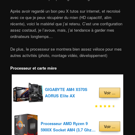
Après avoir regardé un bon peu X tutos sur internet, et recroisé
avec ce que je peux récupérer du mien (HD capacitif, alim
récente), voici le matériel que j’ai retenu. C’est une configuration
assez costaud, je l’avoue, mais, j’ai tendance à garder mes
ordinateurs longtemps…
De plus, le processeur se montrera bien assez véloce pour mes
autres activités (photo, montage vidéo, développement)
Processeur et carte mère
GIGABYTE AM4 X570S
Voir ...
AORUS Elite AX
Processeur AMD Ryzen 9
Voir ...
5900X Socket AM4 (3,7 Ghz)