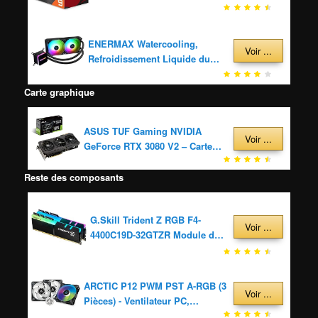
(sans iGPU)
ENERMAX Watercooling,
Voir ...
Refroidissement Liquide du
Processeur AIO LIQMAX III 240
ARGB NOIR - 2 ventilateurs
Carte graphique
12cm
ASUS TUF Gaming NVIDIA
Voir ...
GeForce RTX 3080 V2 – Carte
Graphique Gaming (PCIe 4.0,
10GB GDDR6X, LHR, HDMI 2.1,
Reste des composants
DisplayPort 1.4a, Double
roulement à Billes, robustesse
G.Skill Trident Z RGB F4-
Militaire, GPU Tweak II)
Voir ...
4400C19D-32GTZR Module de
mémoire 32 Go 2 x 16 Go
DDR4 4400 MHz
ARCTIC P12 PWM PST A-RGB (3
Voir ...
Pièces) - Ventilateur PC,
Ventilateur de boîtier PWM de