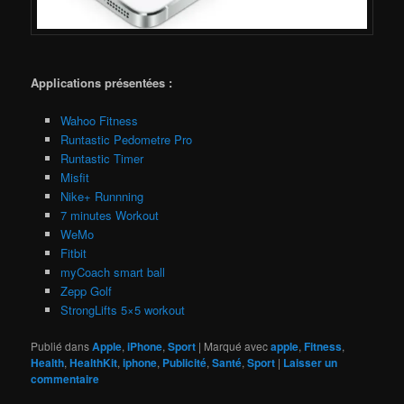
Applications présentées :
Wahoo Fitness
Runtastic Pedometre Pro
Runtastic Timer
Misfit
Nike+ Runnning
7 minutes Workout
WeMo
Fitbit
myCoach smart ball
Zepp Golf
StrongLifts 5×5 workout
Publié dans
Apple
,
iPhone
,
Sport
|
Marqué avec
apple
,
Fitness
,
Health
,
HealthKit
,
iphone
,
Publicité
,
Santé
,
Sport
|
Laisser un
commentaire