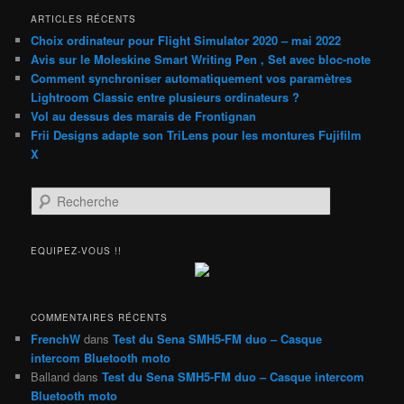
ARTICLES RÉCENTS
Choix ordinateur pour Flight Simulator 2020 – mai 2022
Avis sur le Moleskine Smart Writing Pen , Set avec bloc-note
Comment synchroniser automatiquement vos paramètres
Lightroom Classic entre plusieurs ordinateurs ?
Vol au dessus des marais de Frontignan
Frii Designs adapte son TriLens pour les montures Fujifilm
X
R
e
c
h
EQUIPEZ-VOUS !!
e
r
c
h
COMMENTAIRES RÉCENTS
e
FrenchW
dans
Test du Sena SMH5-FM duo – Casque
intercom Bluetooth moto
Balland
dans
Test du Sena SMH5-FM duo – Casque intercom
Bluetooth moto