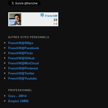
AUTRES SITES PERSONNELS
FrenchW@500px
FrenchW@Facebook
FrenchW@Flickr
FrenchW@Github
FrenchW@MixCloud
FrenchW@Pinterest
FrenchW@Twitter
FrenchW@Youtube
PROFESSIONNEL
Cnrs – DR14
Emploi CNRS