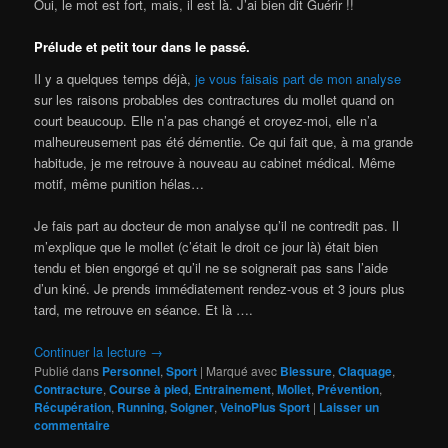
Oui, le mot est fort, mais, il est là. J’ai bien dit Guérir !!
Prélude et petit tour dans le passé.
Il y a quelques temps déjà,
je vous faisais part de mon analyse
sur les raisons probables des contractures du mollet quand on
court beaucoup. Elle n’a pas changé et croyez-moi, elle n’a
malheureusement pas été démentie. Ce qui fait que, à ma grande
habitude, je me retrouve à nouveau au cabinet médical. Même
motif, même punition hélas…
Je fais part au docteur de mon analyse qu’il ne contredit pas. Il
m’explique que le mollet (c’était le droit ce jour là) était bien
tendu et bien engorgé et qu’il ne se soignerait pas sans l’aide
d’un kiné. Je prends immédiatement rendez-vous et 3 jours plus
tard, me retrouve en séance. Et là ….
Continuer la lecture
→
Publié dans
Personnel
,
Sport
|
Marqué avec
Blessure
,
Claquage
,
Contracture
,
Course à pied
,
Entrainement
,
Mollet
,
Prévention
,
Récupération
,
Running
,
Soigner
,
VeinoPlus Sport
|
Laisser un
commentaire