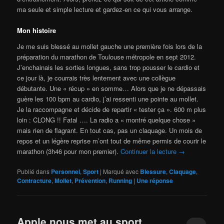
ma seule et simple lecture et gardez-en ce qui vous arrange.
Mon histoire
Je me suis blessé au mollet gauche une première fois lors de la
préparation du marathon de Toulouse métropole en sept 2012.
J’enchainais les sorties longues, sans trop pousser le cardio et
ce jour là, je courrais très lentement avec une collègue
débutante. Une « récup » en somme… Alors que je ne dépassais
guère les 100 bpm au cardio, j’ai ressenti une pointe au mollet.
Je la raccompagne et décide de repartir « tester ça ». 600 m plus
loin : CLONG !! Fatal …. La radio a « montré quelque chose »
mais rien de flagrant. En tout cas, pas un claquage. Un mois de
repos et un légère reprise m’ont tout de même permis de courir le
marathon (3h46 pour mon premier).
Continuer la lecture
→
Publié dans
Personnel
,
Sport
|
Marqué avec
Blessure
,
Claquage
,
Contracture
,
Mollet
,
Prévention
,
Running
|
Une
réponse
Apple nous met au sport