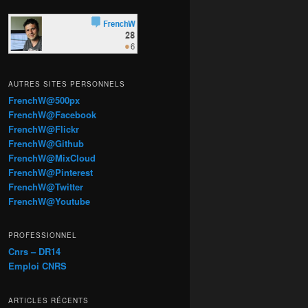
AUTRES SITES PERSONNELS
FrenchW@500px
FrenchW@Facebook
FrenchW@Flickr
FrenchW@Github
FrenchW@MixCloud
FrenchW@Pinterest
FrenchW@Twitter
FrenchW@Youtube
PROFESSIONNEL
Cnrs – DR14
Emploi CNRS
ARTICLES RÉCENTS