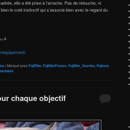
adrée, elle a été prise à l’arrache. Pas de retouche, ni
en le coté instinctif qui s’associe bien avec le regard du
₆₀ s
e/equipement/
ies
|
Marqué avec
FujiFilm
,
FujifilmFrance
,
Fujifilm_Xseries
,
Fujinon
,
mentaire
our chaque objectif