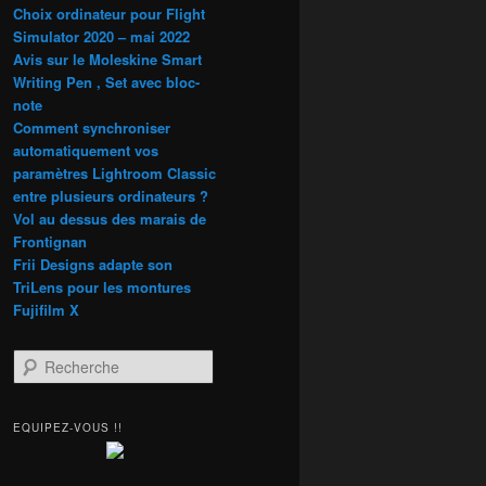
Choix ordinateur pour Flight
Simulator 2020 – mai 2022
Avis sur le Moleskine Smart
Writing Pen , Set avec bloc-
note
Comment synchroniser
automatiquement vos
paramètres Lightroom Classic
entre plusieurs ordinateurs ?
Vol au dessus des marais de
Frontignan
Frii Designs adapte son
TriLens pour les montures
Fujifilm X
R
e
c
h
EQUIPEZ-VOUS !!
e
r
c