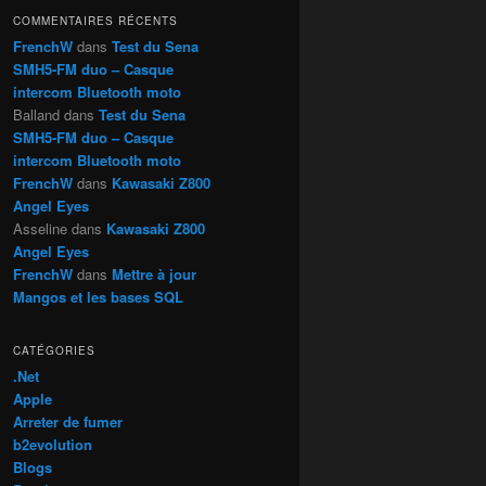
h
COMMENTAIRES RÉCENTS
e
FrenchW
dans
Test du Sena
SMH5-FM duo – Casque
intercom Bluetooth moto
Balland
dans
Test du Sena
SMH5-FM duo – Casque
intercom Bluetooth moto
FrenchW
dans
Kawasaki Z800
Angel Eyes
Asseline
dans
Kawasaki Z800
Angel Eyes
FrenchW
dans
Mettre à jour
Mangos et les bases SQL
CATÉGORIES
.Net
Apple
Arreter de fumer
b2evolution
Blogs