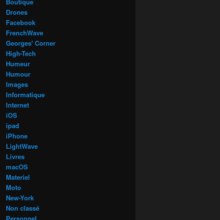
Boutique
Drones
Facebook
FrenchWave
Georges' Corner
High-Tech
Humeur
Humour
Images
Informatique
Internet
iOS
ipad
iPhone
LightWave
Livres
macOS
Materiel
Moto
New-York
Non classé
Personnel