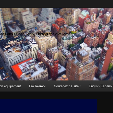
passions : Code, Web, Photographie et Moto !
on équipement
FrwTwemoji
Soutenez ce site !
English/Español