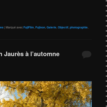
ies
|
Marqué avec
FujiFilm
,
Fujinon
,
Galerie
,
Objectif
,
photographie
,
n Jaurès à l’automne