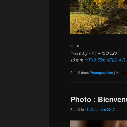
INFOS
¹⁄₅₀₀ s à ƒ / 7,1 – ISO 320
18 mm (
XF18-55mmF2.8-4 R
Publié dans
Photographies
|
Marqué
Photo : Bienven
Publié le
15 décembre 2017