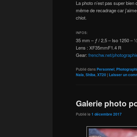
La photo n’est pas super bien c
même de recadrage car j’aime bi
chiot.
INFOS:
35 mm – ƒ / 2,5 – Iso 1250 – ¹⁄
Lens : XF35mmF1.4 R
Gear:
frenchw.net/photographi
Publié dans
Personnel
,
Photograph
Nala
,
Shiba
,
XT20
|
Laisser un com
Galerie photo p
Publié le
1 décembre 2017