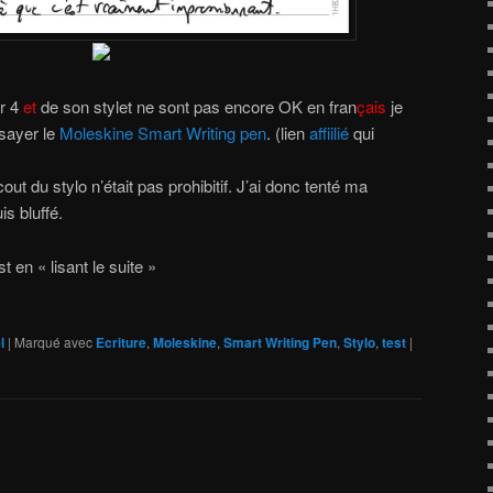
r 4
et
de son stylet ne sont pas encore OK en fran
çais
je
ssayer le
Moleskine Smart Writing pen
. (lien
affiilié
qui
ut du stylo n’était pas prohibitif. J’ai donc tenté ma
is bluffé.
 en « lisant le suite »
l
|
Marqué avec
Ecriture
,
Moleskine
,
Smart Writing Pen
,
Stylo
,
test
|