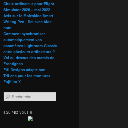
Choix ordinateur pour Flight
Simulator 2020 – mai 2022
Avis sur le Moleskine Smart
Writing Pen , Set avec bloc-
note
Comment synchroniser
automatiquement vos
paramètres Lightroom Classic
entre plusieurs ordinateurs ?
Vol au dessus des marais de
Frontignan
Frii Designs adapte son
TriLens pour les montures
Fujifilm X
R
e
c
h
EQUIPEZ-VOUS !!
e
r
c