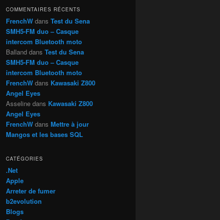
h
COMMENTAIRES RÉCENTS
e
FrenchW
dans
Test du Sena
SMH5-FM duo – Casque
intercom Bluetooth moto
Balland
dans
Test du Sena
SMH5-FM duo – Casque
intercom Bluetooth moto
FrenchW
dans
Kawasaki Z800
Angel Eyes
Asseline
dans
Kawasaki Z800
Angel Eyes
FrenchW
dans
Mettre à jour
Mangos et les bases SQL
CATÉGORIES
.Net
Apple
Arreter de fumer
b2evolution
Blogs