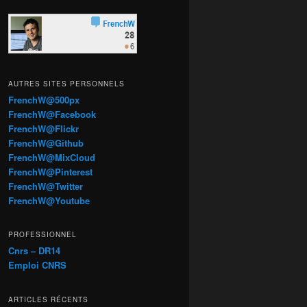
AUTRES SITES PERSONNELS
FrenchW@500px
FrenchW@Facebook
FrenchW@Flickr
FrenchW@Github
FrenchW@MixCloud
FrenchW@Pinterest
FrenchW@Twitter
FrenchW@Youtube
PROFESSIONNEL
Cnrs – DR14
Emploi CNRS
ARTICLES RÉCENTS