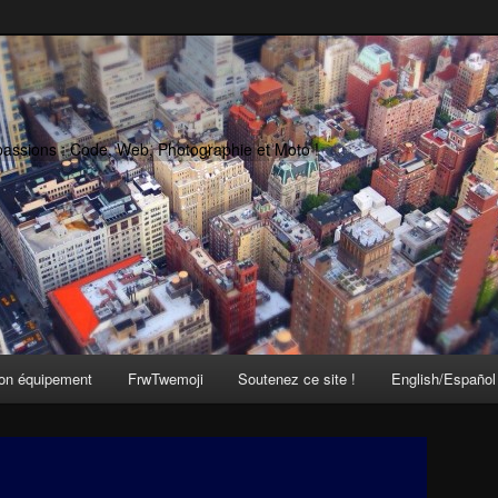
passions : Code, Web, Photographie et Moto !
on équipement
FrwTwemoji
Soutenez ce site !
English/Español