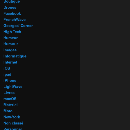
Boutique
Drones
Facebook
FrenchWave
Georges' Corner
High-Tech
Humeur
Humour
Images
Informatique
Internet
iOS
ipad
iPhone
LightWave
Livres
macOS
Materiel
Moto
New-York
Non classé
Personnel