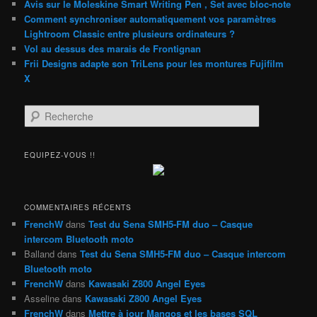
Avis sur le Moleskine Smart Writing Pen , Set avec bloc-note
Comment synchroniser automatiquement vos paramètres
Lightroom Classic entre plusieurs ordinateurs ?
Vol au dessus des marais de Frontignan
Frii Designs adapte son TriLens pour les montures Fujifilm
X
R
e
c
h
EQUIPEZ-VOUS !!
e
r
c
h
COMMENTAIRES RÉCENTS
e
FrenchW
dans
Test du Sena SMH5-FM duo – Casque
intercom Bluetooth moto
Balland
dans
Test du Sena SMH5-FM duo – Casque intercom
Bluetooth moto
FrenchW
dans
Kawasaki Z800 Angel Eyes
Asseline
dans
Kawasaki Z800 Angel Eyes
FrenchW
dans
Mettre à jour Mangos et les bases SQL