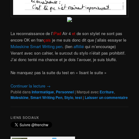
La reconnaissance de l’
iPad
Air 4
et
de son stylet ne sont pas
encore OK en fran
çais
je me suis donc dit que j’allais essayer le
Moleskine Smart Writing pen
. (lien
affiilié
qui m’encourage)
Venant avec son cahier, le surcout du stylo n’était pas prohibitif.
J’ai donc tenté ma chance et je dois l’avouer, je suis bluffé.
Ne manquez pas la suite du test en « lisant le suite »
Continuer la lecture
→
Publié dans
Informatique
,
Personnel
|
Marqué avec
Ecriture
,
Moleskine
,
Smart Writing Pen
,
Stylo
,
test
|
Laisser un commentaire
LIENS SOCIAUX