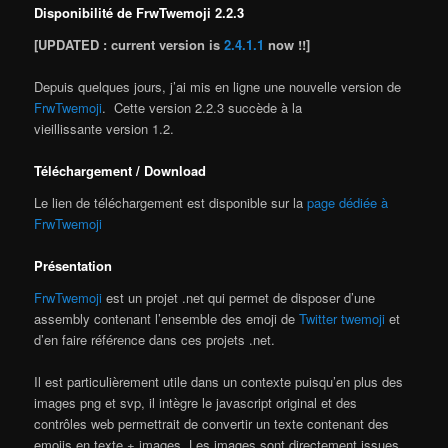
Disponibilité de FrwTwemoji 2.2.3
[UPDATED : current version is
2.4.1.1
now !!]
Depuis quelques jours, j’ai mis en ligne une nouvelle version de
FrwTwemoji
. Cette version 2.2.3 succède à la
vieillissante version 1.2.
Téléchargement / Download
Le lien de téléchargement est disponible sur la
page dédiée à
FrwTwemoji
Présentation
FrwTwemoji
est un projet .net qui permet de disposer d’une
assembly contenant l’ensemble des emoji de
Twitter twemoji
et
d’en faire référence dans ces projets .net.
Il est particulièrement utile dans un contexte puisqu’en plus des
images png et svp, il intègre le javascript original et des
contrôles web permettrait de convertir un texte contenant des
emojis en texte + images. Les images sont directement issues