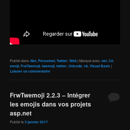
Publié dans
.Net
,
Personnel
,
Twitter
,
Web
|
Marqué avec
.net
,
C#
,
emoji
,
FrwTwemoji
,
twemoji
,
twitter
,
Unicode
,
vb
,
Visual Basic
|
Laisser un commentaire
FrwTwemoji 2.2.3 – Intégrer
les emojis dans vos projets
asp.net
Publié le
3 janvier 2017