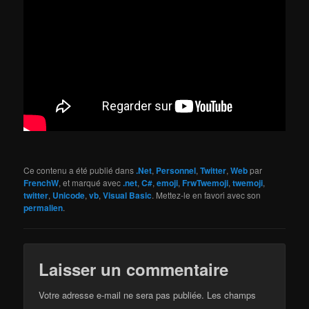
Ce contenu a été publié dans
.Net
,
Personnel
,
Twitter
,
Web
par
FrenchW
, et marqué avec
.net
,
C#
,
emoji
,
FrwTwemoji
,
twemoji
,
twitter
,
Unicode
,
vb
,
Visual Basic
. Mettez-le en favori avec son
permalien
.
Laisser un commentaire
Votre adresse e-mail ne sera pas publiée.
Les champs