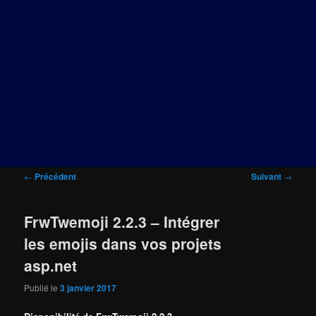
Navigation
←
Précédent
Suivant
→
des
articles
FrwTwemoji 2.2.3 – Intégrer
les emojis dans vos projets
asp.net
Publié le
3 janvier 2017