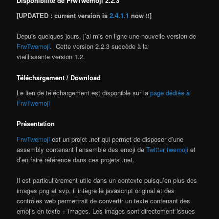
Disponibilité de FrwTwemoji 2.2.3
[UPDATED : current version is
2.4.1.1
now !!]
Depuis quelques jours, j’ai mis en ligne une nouvelle version de
FrwTwemoji
. Cette version 2.2.3 succède à la
vieillissante version 1.2.
Téléchargement / Download
Le lien de téléchargement est disponible sur la
page dédiée à
FrwTwemoji
Présentation
FrwTwemoji
est un projet .net qui permet de disposer d’une
assembly contenant l’ensemble des emoji de
Twitter twemoji
et
d’en faire référence dans ces projets .net.
Il est particulièrement utile dans un contexte puisqu’en plus des
images png et svp, il intègre le javascript original et des
contrôles web permettrait de convertir un texte contenant des
emojis en texte + images. Les images sont directement issues