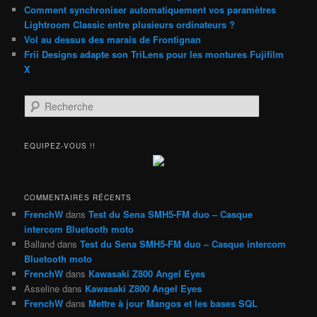
Comment synchroniser automatiquement vos paramètres
Lightroom Classic entre plusieurs ordinateurs ?
Vol au dessus des marais de Frontignan
Frii Designs adapte son TriLens pour les montures Fujifilm
X
R
e
c
h
EQUIPEZ-VOUS !!
e
r
c
h
COMMENTAIRES RÉCENTS
e
FrenchW
dans
Test du Sena SMH5-FM duo – Casque
intercom Bluetooth moto
Balland
dans
Test du Sena SMH5-FM duo – Casque intercom
Bluetooth moto
FrenchW
dans
Kawasaki Z800 Angel Eyes
Asseline
dans
Kawasaki Z800 Angel Eyes
FrenchW
dans
Mettre à jour Mangos et les bases SQL