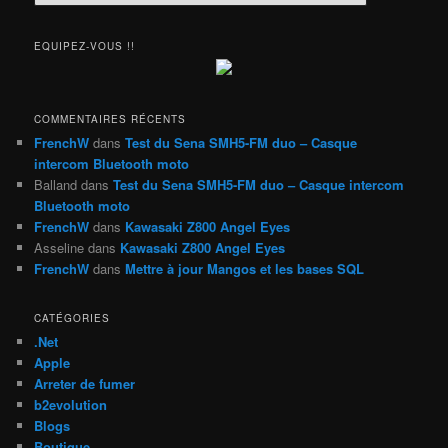
e
c
h
EQUIPEZ-VOUS !!
e
r
c
h
COMMENTAIRES RÉCENTS
e
FrenchW
dans
Test du Sena SMH5-FM duo – Casque
intercom Bluetooth moto
Balland
dans
Test du Sena SMH5-FM duo – Casque intercom
Bluetooth moto
FrenchW
dans
Kawasaki Z800 Angel Eyes
Asseline
dans
Kawasaki Z800 Angel Eyes
FrenchW
dans
Mettre à jour Mangos et les bases SQL
CATÉGORIES
.Net
Apple
Arreter de fumer
b2evolution
Blogs
Boutique