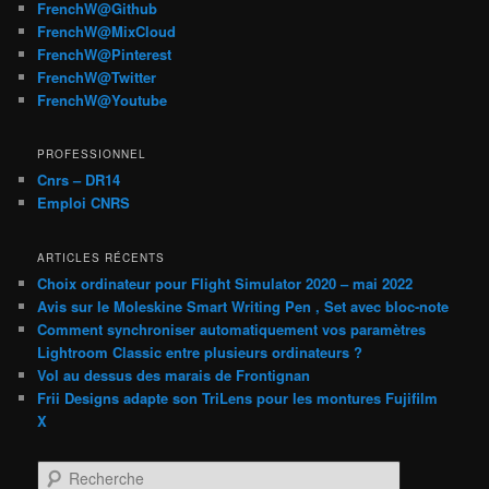
FrenchW@Github
FrenchW@MixCloud
FrenchW@Pinterest
FrenchW@Twitter
FrenchW@Youtube
PROFESSIONNEL
Cnrs – DR14
Emploi CNRS
ARTICLES RÉCENTS
Choix ordinateur pour Flight Simulator 2020 – mai 2022
Avis sur le Moleskine Smart Writing Pen , Set avec bloc-note
Comment synchroniser automatiquement vos paramètres
Lightroom Classic entre plusieurs ordinateurs ?
Vol au dessus des marais de Frontignan
Frii Designs adapte son TriLens pour les montures Fujifilm
X
R