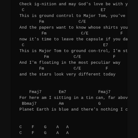
 Check ig-nition and may God's love be with you

  C                               E7             
 This is ground control to Major Tom, you've real
         Fm              C/E                   F 

 And the papers want to know whose shirts you wear
          Fm              C/E             F 

 now it's time to leave the capsule if you dare

  C                                E7            
 This is Major Tom to ground con-trol, I'm steppi
           Fm          C/E             F 

 And I'm floating in the most peculiar way

         Fm            C/E          F 

 and the stars look very different today

     Fmaj7       Em7             Fmaj7          Em
 For here am I sitting in a tin can, far above th
  Bbmaj7         Am              G            F 

 Planet Earth is blue and there's nothing I can do
 C    F    G    A   A 

 C    F    G    A   A 
