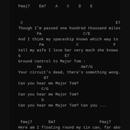
 Fmaj7    Em7    A    C    D    E 

  C                                        E7    
 Though I'm passed one hundred thousand miles, I'
         Fm                  C/E                 F
 And I think my spaceship knows which way to go,

          Fm              C               F 

 tell my wife I love her very much she knows

 G                   E7 

 Ground control to Major Tom :

         Am                 Am7/G 

 Your circuit's dead, there's something wong.

            D7 

 Can you hear me Major Tom?

           C/G 

 Can you hear me Major Tom?

           G 

 Can you hear me Major Tom? Can you ...

  Fmaj7       Em7                   Fmaj7        
 Here am I floating round my tin can, far above t