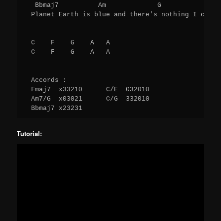
  Bbmaj7          Am             G            F 

 Planet Earth is blue and there's nothing I can do
 C    F    G    A   A 

 C    F    G    A   A 

 Accords :

 Fmaj7  x33210      C/E  032010

 Am7/G  x03021      C/G  332010

Tutorial: