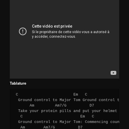
Tablature
C                        Em   C                  
 Ground control to Major Tom Ground control to Ma
      Am         Am7/G          D7 

 Take your protein pills and put your helmet on

  C                         Em   C               
 Ground control to Major Tom: Commencing countdow
  Am        Am7/G          D7 
