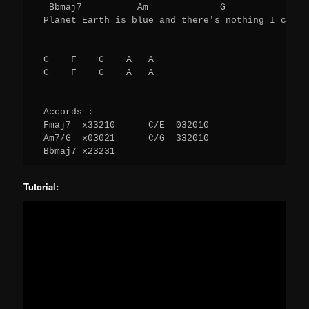
  Bbmaj7          Am             G            F 

 Planet Earth is blue and there's nothing I can do
 C    F    G    A   A 

 C    F    G    A   A 

 Accords :

 Fmaj7  x33210      C/E  032010

 Am7/G  x03021      C/G  332010

Tutorial: