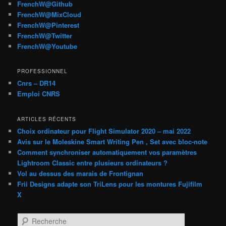
FrenchW@Github
FrenchW@MixCloud
FrenchW@Pinterest
FrenchW@Twitter
FrenchW@Youtube
PROFESSIONNEL
Cnrs – DR14
Emploi CNRS
ARTICLES RÉCENTS
Choix ordinateur pour Flight Simulator 2020 – mai 2022
Avis sur le Moleskine Smart Writing Pen , Set avec bloc-note
Comment synchroniser automatiquement vos paramètres
Lightroom Classic entre plusieurs ordinateurs ?
Vol au dessus des marais de Frontignan
Frii Designs adapte son TriLens pour les montures Fujifilm
X
R