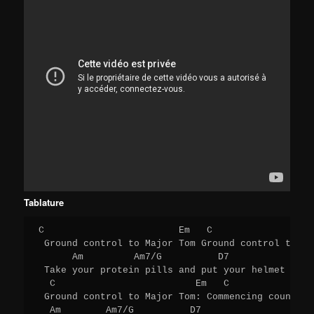
Tablature
C                        Em   C                  
 Ground control to Major Tom Ground control to Ma
      Am         Am7/G          D7 

 Take your protein pills and put your helmet on

  C                         Em   C               
 Ground control to Major Tom: Commencing countdow
  Am        Am7/G          D7 
