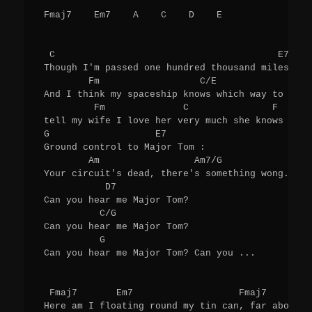
 Fmaj7    Em7    A    C    D    E 

  C                                        E7    
 Though I'm passed one hundred thousand miles, I'
         Fm                  C/E                 F
 And I think my spaceship knows which way to go,

          Fm              C               F 

 tell my wife I love her very much she knows

 G                   E7 

 Ground control to Major Tom :

         Am                 Am7/G 

 Your circuit's dead, there's something wong.

            D7 

 Can you hear me Major Tom?

           C/G 

 Can you hear me Major Tom?

           G 

 Can you hear me Major Tom? Can you ...

  Fmaj7       Em7                   Fmaj7        
 Here am I floating round my tin can, far above t