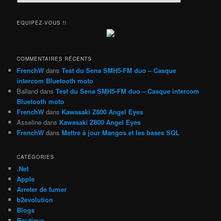
e
c
h
EQUIPEZ-VOUS !!
e
r
c
h
COMMENTAIRES RÉCENTS
e
FrenchW
dans
Test du Sena SMH5-FM duo – Casque
intercom Bluetooth moto
Balland
dans
Test du Sena SMH5-FM duo – Casque intercom
Bluetooth moto
FrenchW
dans
Kawasaki Z800 Angel Eyes
Asseline
dans
Kawasaki Z800 Angel Eyes
FrenchW
dans
Mettre à jour Mangos et les bases SQL
CATÉGORIES
.Net
Apple
Arreter de fumer
b2evolution
Blogs
Boutique