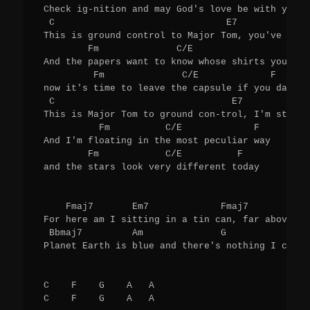
 Check ig-nition and may God's love be with you

  C                               E7             
 This is ground control to Major Tom, you've real
         Fm              C/E                   F 

 And the papers want to know whose shirts you wear
          Fm              C/E             F 

 now it's time to leave the capsule if you dare

  C                                E7            
 This is Major Tom to ground con-trol, I'm steppi
           Fm          C/E             F 

 And I'm floating in the most peculiar way

         Fm            C/E          F 

 and the stars look very different today

     Fmaj7       Em7             Fmaj7          Em
 For here am I sitting in a tin can, far above th
  Bbmaj7         Am              G            F 

 Planet Earth is blue and there's nothing I can do
 C    F    G    A   A 

 C    F    G    A   A 
