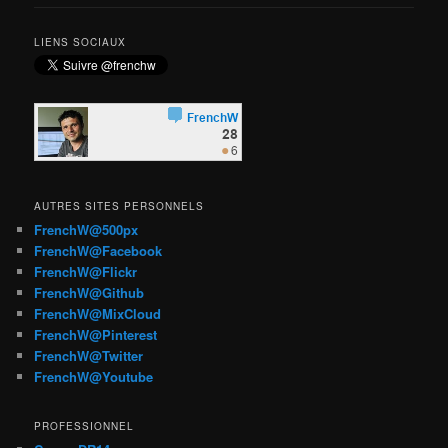
LIENS SOCIAUX
AUTRES SITES PERSONNELS
FrenchW@500px
FrenchW@Facebook
FrenchW@Flickr
FrenchW@Github
FrenchW@MixCloud
FrenchW@Pinterest
FrenchW@Twitter
FrenchW@Youtube
PROFESSIONNEL