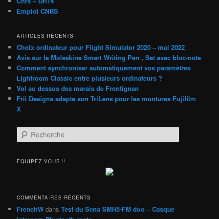
Cnrs – DR14
Emploi CNRS
ARTICLES RÉCENTS
Choix ordinateur pour Flight Simulator 2020 – mai 2022
Avis sur le Moleskine Smart Writing Pen , Set avec bloc-note
Comment synchroniser automatiquement vos paramètres
Lightroom Classic entre plusieurs ordinateurs ?
Vol au dessus des marais de Frontignan
Frii Designs adapte son TriLens pour les montures Fujifilm
X
R
e
c
h
EQUIPEZ-VOUS !!
e
r
c
h
COMMENTAIRES RÉCENTS
e
FrenchW
dans
Test du Sena SMH5-FM duo – Casque