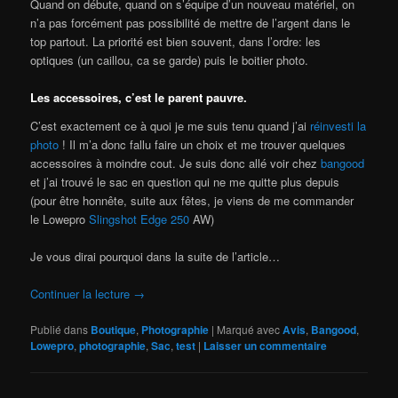
Quand on débute, quand on s’équipe d’un nouveau matériel, on
n’a pas forcément pas possibilité de mettre de l’argent dans le
top partout. La priorité est bien souvent, dans l’ordre: les
optiques (un caillou, ca se garde) puis le boitier photo.
Les accessoires, c’est le parent pauvre.
C’est exactement ce à quoi je me suis tenu quand j’ai
réinvesti la
photo
! Il m’a donc fallu faire un choix et me trouver quelques
accessoires à moindre cout. Je suis donc allé voir chez
bangood
et j’ai trouvé le sac en question qui ne me quitte plus depuis
(pour être honnête, suite aux fêtes, je viens de me commander
le Lowepro
Slingshot Edge 250
AW)
Je vous dirai pourquoi dans la suite de l’article…
Continuer la lecture
→
Publié dans
Boutique
,
Photographie
|
Marqué avec
Avis
,
Bangood
,
Lowepro
,
photographie
,
Sac
,
test
|
Laisser un commentaire