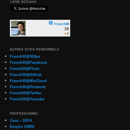
LIENS SOCIAUX
AUTRES SITES PERSONNELS
FrenchW@500px
FrenchW@Facebook
FrenchW@Flickr
FrenchW@Github
FrenchW@MixCloud
FrenchW@Pinterest
FrenchW@Twitter
FrenchW@Youtube
PROFESSIONNEL
Cnrs – DR14
Emploi CNRS