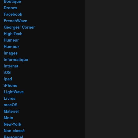
Boutique
Drones
Facebook
FrenchWave
Georges' Corner
High-Tech
Humeur
Humour
Images
Informatique
Internet
iOS
ipad
iPhone
LightWave
Livres
macOS
Materiel
Moto
New-York
Non classé
Personnel