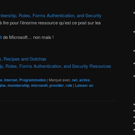
ership, Roles, Forms Authentication, and Security
 à lire pour l’énorme ressource qu’est ce post sur les
it
de Microsoft… non mais !
s, Recipes and Gotchas
, Roles, Forms Authentication, and Security Resources
ue
,
Internet
,
Programmation
|
Marqué avec
.net
,
active
,
ine
,
membership
,
microsoft
,
provider
,
role
|
Laisser un