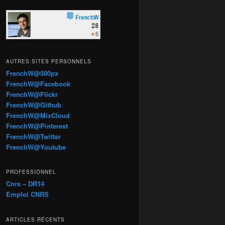
AUTRES SITES PERSONNELS
FrenchW@500px
FrenchW@Facebook
FrenchW@Flickr
FrenchW@Github
FrenchW@MixCloud
FrenchW@Pinterest
FrenchW@Twitter
FrenchW@Youtube
PROFESSIONNEL
Cnrs – DR14
Emploi CNRS
ARTICLES RÉCENTS