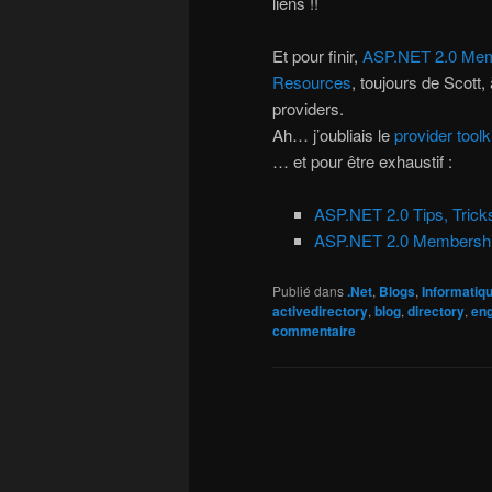
liens !!
Et pour finir,
ASP.NET 2.0 Memb
Resources
, toujours de Scott,
providers.
Ah… j’oubliais le
provider toolk
… et pour être exhaustif :
ASP.NET 2.0 Tips, Trick
ASP.NET 2.0 Membership
Publié dans
.Net
,
Blogs
,
Informatiq
activedirectory
,
blog
,
directory
,
eng
commentaire