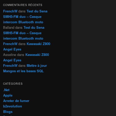
h
COMMENTAIRES RÉCENTS
e
FrenchW
dans
Test du Sena
SMH5-FM duo – Casque
intercom Bluetooth moto
Balland
dans
Test du Sena
SMH5-FM duo – Casque
intercom Bluetooth moto
FrenchW
dans
Kawasaki Z800
Angel Eyes
Asseline
dans
Kawasaki Z800
Angel Eyes
FrenchW
dans
Mettre à jour
Mangos et les bases SQL
CATÉGORIES
.Net
Apple
Arreter de fumer
b2evolution
Blogs