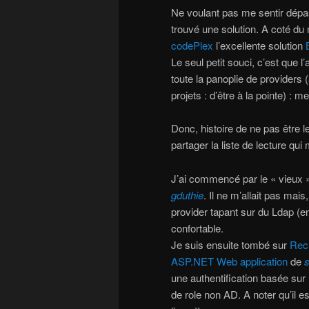
Ne voulant pas me sentir dépass
trouvé une solution. A coté d
codePlex
l’excellente solution
Le seul petit souci, c’est que l’
toute la panoplie de providers 
projets : d’être à la pointe) : 
Donc, histoire de ne pas être le
partager la liste de lecture qui 
J’ai commencé par le « vieux 
gduthie
. Il ne m’allait pas mai
provider tapant sur du Ldap (e
confortable.
Je suis ensuite tombé sur
Reci
ASP.NET Web application
de
s
une authentification basée su
de role non AD. A noter qu’il e