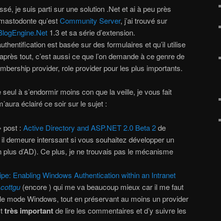
é, je suis parti sur une solution .Net et ai à peu près
u mastodonte qu’est
Community Server
, j’ai trouvé sur
BlogEngine.Net
1.3 et sa série d’extension.
authentification est basée sur des formulaires et qu’il utilise
(après tout, c’est aussi ce que l’on demande à ce genre de
membership provider, role provider pour les plus importants.
 seul à s’endormir moins con que la veille, je vous fait
m’aura éclairé ce soir sur le sujet :
» post :
Active Directory and ASP.NET 2.0 Beta 2
de
s, il demeure interssant si vous souhaitez développer un
n plus d’AD). Ce plus, je ne trouvais pas le mécanisme
pe: Enabling Windows Authentication within an Intranet
cottgu
(encore ) qui me va beaucoup mieux car il me faut
r le mode Windows, tout en préservant au moins un provider
st
très important
de lire les commentaires et d’y suivre les