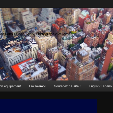
passions : Code, Web, Photographie et Moto !
on équipement
FrwTwemoji
Soutenez ce site !
English/Español