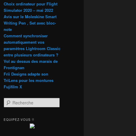
Choix ordinateur pour Flight
Simulator 2020 – mai 2022
Avis sur le Moleskine Smart
Writing Pen , Set avec bloc-
note
Comment synchroniser
automatiquement vos
paramètres Lightroom Classic
entre plusieurs ordinateurs ?
Vol au dessus des marais de
Frontignan
Frii Designs adapte son
TriLens pour les montures
Fujifilm X
R
e
c
h
EQUIPEZ-VOUS !!
e
r
c