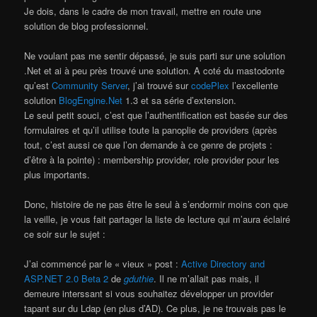
Je dois, dans le cadre de mon travail, mettre en route une
solution de blog professionnel.
Ne voulant pas me sentir dépassé, je suis parti sur une solution
.Net et ai à peu près trouvé une solution. A coté du mastodonte
qu’est
Community Server
, j’ai trouvé sur
codePlex
l’excellente
solution
BlogEngine.Net
1.3 et sa série d’extension.
Le seul petit souci, c’est que l’authentification est basée sur des
formulaires et qu’il utilise toute la panoplie de providers (après
tout, c’est aussi ce que l’on demande à ce genre de projets :
d’être à la pointe) : membership provider, role provider pour les
plus importants.
Donc, histoire de ne pas être le seul à s’endormir moins con que
la veille, je vous fait partager la liste de lecture qui m’aura éclairé
ce soir sur le sujet :
J’ai commencé par le « vieux » post :
Active Directory and
ASP.NET 2.0 Beta 2
de
gduthie
. Il ne m’allait pas mais, il
demeure interssant si vous souhaitez développer un provider
tapant sur du Ldap (en plus d’AD). Ce plus, je ne trouvais pas le