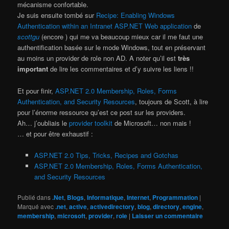
mécanisme confortable.
Je suis ensuite tombé sur
Recipe: Enabling Windows
Authentication within an Intranet ASP.NET Web application
de
scottgu
(encore ) qui me va beaucoup mieux car il me faut une
authentification basée sur le mode Windows, tout en préservant
au moins un provider de role non AD. A noter qu’il est
très
important
de lire les commentaires et d’y suivre les liens !!
Et pour finir,
ASP.NET 2.0 Membership, Roles, Forms
Authentication, and Security Resources
, toujours de Scott, à lire
pour l’énorme ressource qu’est ce post sur les providers.
Ah… j’oubliais le
provider toolkit
de Microsoft… non mais !
… et pour être exhaustif :
ASP.NET 2.0 Tips, Tricks, Recipes and Gotchas
ASP.NET 2.0 Membership, Roles, Forms Authentication,
and Security Resources
Publié dans
.Net
,
Blogs
,
Informatique
,
Internet
,
Programmation
|
Marqué avec
.net
,
active
,
activedirectory
,
blog
,
directory
,
engine
,
membership
,
microsoft
,
provider
,
role
|
Laisser un commentaire