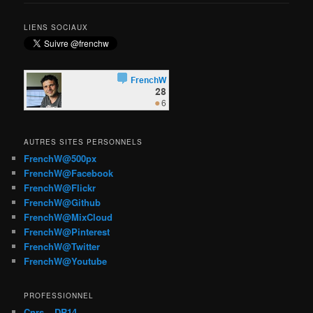
LIENS SOCIAUX
AUTRES SITES PERSONNELS
FrenchW@500px
FrenchW@Facebook
FrenchW@Flickr
FrenchW@Github
FrenchW@MixCloud
FrenchW@Pinterest
FrenchW@Twitter
FrenchW@Youtube
PROFESSIONNEL
Cnrs – DR14