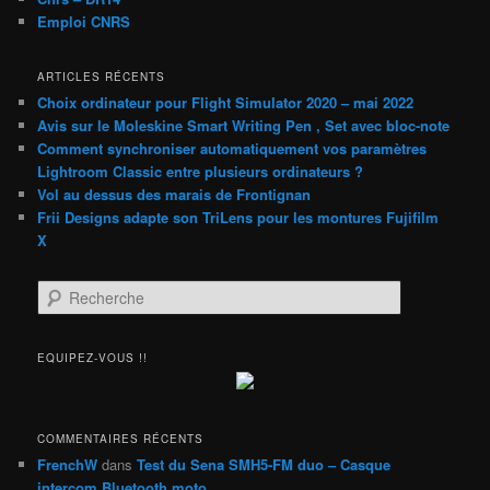
Emploi CNRS
ARTICLES RÉCENTS
Choix ordinateur pour Flight Simulator 2020 – mai 2022
Avis sur le Moleskine Smart Writing Pen , Set avec bloc-note
Comment synchroniser automatiquement vos paramètres
Lightroom Classic entre plusieurs ordinateurs ?
Vol au dessus des marais de Frontignan
Frii Designs adapte son TriLens pour les montures Fujifilm
X
R
e
c
h
EQUIPEZ-VOUS !!
e
r
c
h
COMMENTAIRES RÉCENTS
e
FrenchW
dans
Test du Sena SMH5-FM duo – Casque
intercom Bluetooth moto