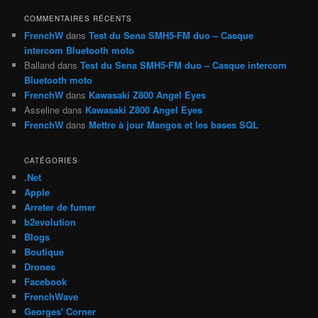
c
h
COMMENTAIRES RÉCENTS
e
FrenchW
dans
Test du Sena SMH5-FM duo – Casque
intercom Bluetooth moto
Balland
dans
Test du Sena SMH5-FM duo – Casque intercom
Bluetooth moto
FrenchW
dans
Kawasaki Z800 Angel Eyes
Asseline
dans
Kawasaki Z800 Angel Eyes
FrenchW
dans
Mettre à jour Mangos et les bases SQL
CATÉGORIES
.Net
Apple
Arreter de fumer
b2evolution
Blogs
Boutique
Drones
Facebook
FrenchWave
Georges' Corner