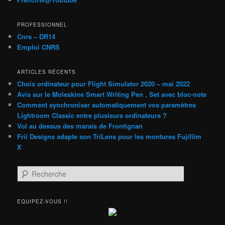
PROFESSIONNEL
Cnrs – DR14
Emploi CNRS
ARTICLES RÉCENTS
Choix ordinateur pour Flight Simulator 2020 – mai 2022
Avis sur le Moleskine Smart Writing Pen , Set avec bloc-note
Comment synchroniser automatiquement vos paramètres
Lightroom Classic entre plusieurs ordinateurs ?
Vol au dessus des marais de Frontignan
Frii Designs adapte son TriLens pour les montures Fujifilm
X
R
e
c
h
EQUIPEZ-VOUS !!
e
r