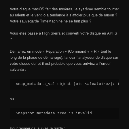
Votre disque macOS fait des misères, le système semble tourner
au ralenti et le ventilo a tendance à s’affoler plus que de raison ?
Votre sauvegarde TimeMachine ne se finit plus ?
Vous êtes passé à High Sierra et converti votre disque en APFS
?
Démarrez en mode « Réparation » (Command + « R » tout le
long de la phase de démarrage), lancez l’analyseur de disque sur
votre disque dur et il est probable que vous arriviez à l’erreur
suivante :
snap_metadata_val object (oid <aléatoire>): inval
ou
Snapshot metadata tree is invalid
Pour réparer ça, suivez le guide :