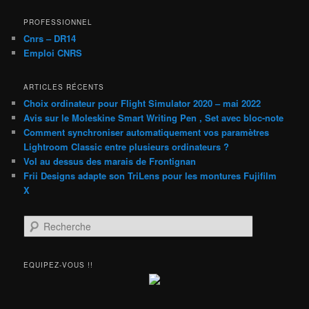
PROFESSIONNEL
Cnrs – DR14
Emploi CNRS
ARTICLES RÉCENTS
Choix ordinateur pour Flight Simulator 2020 – mai 2022
Avis sur le Moleskine Smart Writing Pen , Set avec bloc-note
Comment synchroniser automatiquement vos paramètres
Lightroom Classic entre plusieurs ordinateurs ?
Vol au dessus des marais de Frontignan
Frii Designs adapte son TriLens pour les montures Fujifilm
X
R
e
c
h
EQUIPEZ-VOUS !!
e
r
c