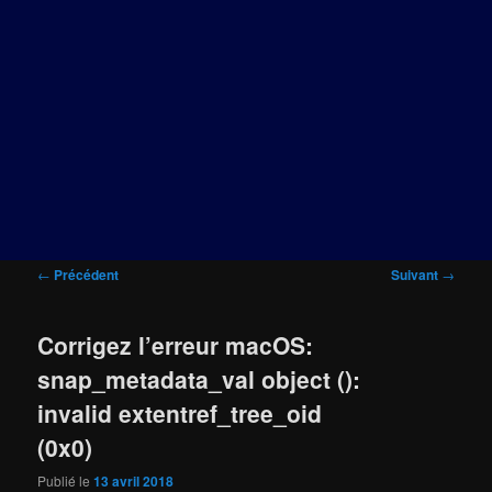
Navigation
←
Précédent
Suivant
→
des
articles
Corrigez l’erreur macOS:
snap_metadata_val object ():
invalid extentref_tree_oid
(0x0)
Publié le
13 avril 2018