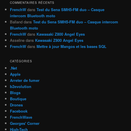
h
COMMENTAIRES RÉCENTS
e
FrenchW
dans
Test du Sena SMH5-FM duo – Casque
intercom Bluetooth moto
Balland
dans
Test du Sena SMH5-FM duo – Casque intercom
Bluetooth moto
FrenchW
dans
Kawasaki Z800 Angel Eyes
Asseline
dans
Kawasaki Z800 Angel Eyes
FrenchW
dans
Mettre à jour Mangos et les bases SQL
CATÉGORIES
.Net
Apple
Arreter de fumer
b2evolution
Blogs
Boutique
Drones
Facebook
FrenchWave
Georges' Corner
High-Tech