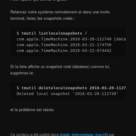
Relancez votre système normalement et dans une invite
terminal, listez les snapshots créés :
$ 
tmutil listlocalsnapshots /
com.apple.TimeMachine.2018-03-20-112749 (dataless
com.apple.TimeMachine.2018-03-21-174756
com.apple.TimeMachine.2018-03-22-074442
Si la liste affiche un snapshot noté (dataless) comme ici,
supprimez-le:
$ 
tmutil deletelocalsnapshots 2018-03-20-112749
Deleted local snapshot '2018-03-20-112749'
et le problème est résolu
Ce contenu a été publié dans
Apple
,
Informatique
,
macOS
par