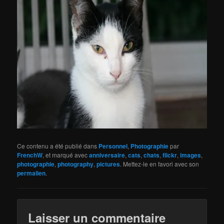
Ce contenu a été publié dans
Personnel
,
Photographie
par
FrenchW
, et marqué avec
anniversaire
,
cats
,
chats
,
flickr
,
images
,
photographie
,
photography
,
pictures
. Mettez-le en favori avec son
permalien
.
Laisser un commentaire