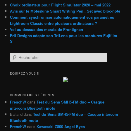
Choix ordinateur pour Flight Simulator 2020 – mai 2022
Avis sur le Moleskine Smart Writing Pen , Set avec bloc-note
Comment synchroniser automatiquement vos paramètres
Lightroom Classic entre plusieurs ordinateurs ?
Vol au dessus des marais de Frontignan
Frii Designs adapte son TriLens pour les montures Fujifilm
X
R
e
c
h
EQUIPEZ-VOUS !!
e
r
c
h
COMMENTAIRES RÉCENTS
e
FrenchW
dans
Test du Sena SMH5-FM duo – Casque
intercom Bluetooth moto
Balland
dans
Test du Sena SMH5-FM duo – Casque intercom
Bluetooth moto
FrenchW
dans
Kawasaki Z800 Angel Eyes