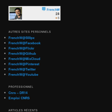
AUTRES SITES PERSONNELS
FrenchW@500px
FrenchW@Facebook
FrenchW@Flickr
FrenchW@Github
FrenchW@MixCloud
FrenchW@Pinterest
FrenchW@Twitter
FrenchW@Youtube
PROFESSIONNEL
Cnrs – DR14
Emploi CNRS
ARTICLES RÉCENTS