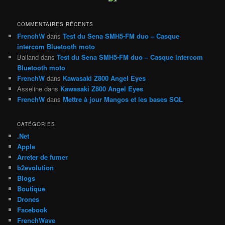
r
c
h
COMMENTAIRES RÉCENTS
e
FrenchW
dans
Test du Sena SMH5-FM duo – Casque
intercom Bluetooth moto
Balland
dans
Test du Sena SMH5-FM duo – Casque intercom
Bluetooth moto
FrenchW
dans
Kawasaki Z800 Angel Eyes
Asseline
dans
Kawasaki Z800 Angel Eyes
FrenchW
dans
Mettre à jour Mangos et les bases SQL
CATÉGORIES
.Net
Apple
Arreter de fumer
b2evolution
Blogs
Boutique
Drones
Facebook
FrenchWave