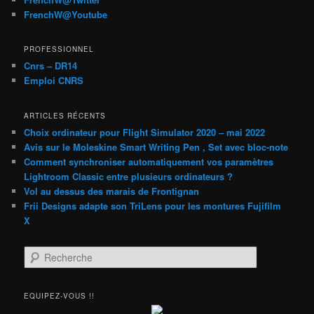
FrenchW@Youtube
PROFESSIONNEL
Cnrs – DR14
Emploi CNRS
ARTICLES RÉCENTS
Choix ordinateur pour Flight Simulator 2020 – mai 2022
Avis sur le Moleskine Smart Writing Pen , Set avec bloc-note
Comment synchroniser automatiquement vos paramètres
Lightroom Classic entre plusieurs ordinateurs ?
Vol au dessus des marais de Frontignan
Frii Designs adapte son TriLens pour les montures Fujifilm
X
R
e
c
h
EQUIPEZ-VOUS !!
e