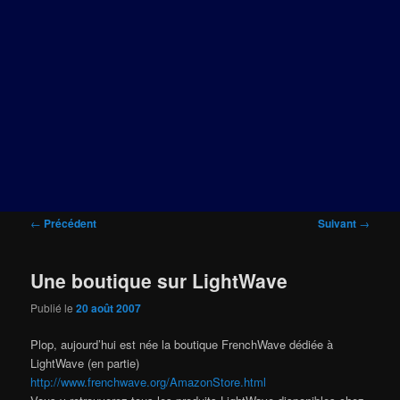
Navigation
←
Précédent
Suivant
→
des
articles
Une boutique sur LightWave
Publié le
20 août 2007
Plop, aujourd’hui est née la boutique FrenchWave dédiée à
LightWave (en partie)
http://www.frenchwave.org/AmazonStore.html