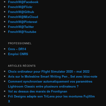
FrenchW@Facebook
FrenchW@Flickr
FrenchW@Github
FrenchW@MixCloud
FrenchW@Pinterest
FrenchW@Twitter
FrenchW@Youtube
PROFESSIONNEL
Cnrs – DR14
Emploi CNRS
ARTICLES RÉCENTS
Choix ordinateur pour Flight Simulator 2020 – mai 2022
Avis sur le Moleskine Smart Writing Pen , Set avec bloc-note
Comment synchroniser automatiquement vos paramètres
Lightroom Classic entre plusieurs ordinateurs ?
Vol au dessus des marais de Frontignan
Frii Designs adapte son TriLens pour les montures Fujifilm
X