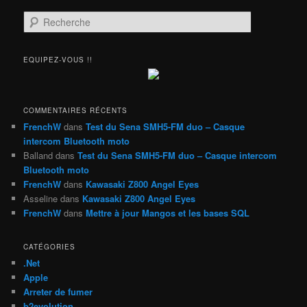
R
e
c
h
EQUIPEZ-VOUS !!
e
r
c
h
COMMENTAIRES RÉCENTS
e
FrenchW
dans
Test du Sena SMH5-FM duo – Casque
intercom Bluetooth moto
Balland
dans
Test du Sena SMH5-FM duo – Casque intercom
Bluetooth moto
FrenchW
dans
Kawasaki Z800 Angel Eyes
Asseline
dans
Kawasaki Z800 Angel Eyes
FrenchW
dans
Mettre à jour Mangos et les bases SQL
CATÉGORIES
.Net
Apple
Arreter de fumer
b2evolution