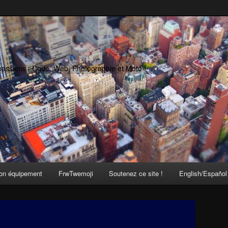
passions : Code, Web, Photographie et Moto !
on équipement
FrwTwemoji
Soutenez ce site !
English/Español