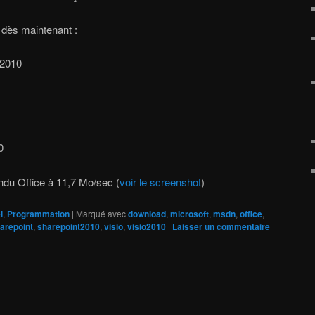
dès maintenant :
 2010
0
cendu Office à 11,7 Mo/sec (
voir le screenshot
)
l
,
Programmation
|
Marqué avec
download
,
microsoft
,
msdn
,
office
,
arepoint
,
sharepoint2010
,
visio
,
visio2010
|
Laisser un commentaire