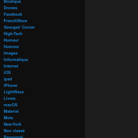
Boutique
Drones
Facebook
FrenchWave
Georges' Corner
High-Tech
Humeur
Humour
Images
Informatique
Internet
iOS
ipad
iPhone
LightWave
Livres
macOS
Materiel
Moto
New-York
Non classé
Personnel