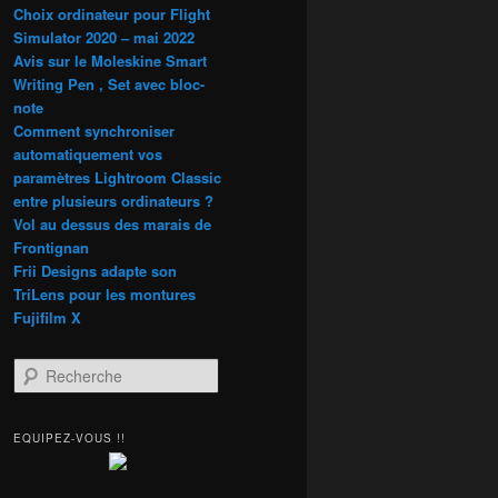
Choix ordinateur pour Flight
Simulator 2020 – mai 2022
Avis sur le Moleskine Smart
Writing Pen , Set avec bloc-
note
Comment synchroniser
automatiquement vos
paramètres Lightroom Classic
entre plusieurs ordinateurs ?
Vol au dessus des marais de
Frontignan
Frii Designs adapte son
TriLens pour les montures
Fujifilm X
R
e
c
h
EQUIPEZ-VOUS !!
e
r
c