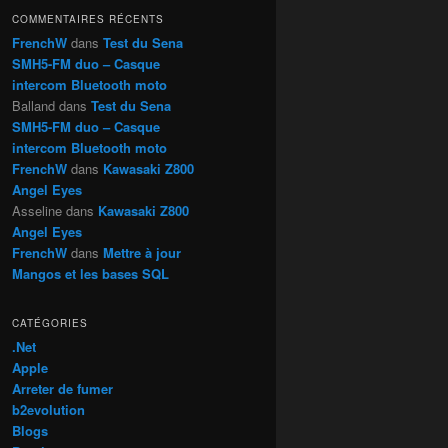
h
COMMENTAIRES RÉCENTS
e
FrenchW
dans
Test du Sena
SMH5-FM duo – Casque
intercom Bluetooth moto
Balland
dans
Test du Sena
SMH5-FM duo – Casque
intercom Bluetooth moto
FrenchW
dans
Kawasaki Z800
Angel Eyes
Asseline
dans
Kawasaki Z800
Angel Eyes
FrenchW
dans
Mettre à jour
Mangos et les bases SQL
CATÉGORIES
.Net
Apple
Arreter de fumer
b2evolution
Blogs