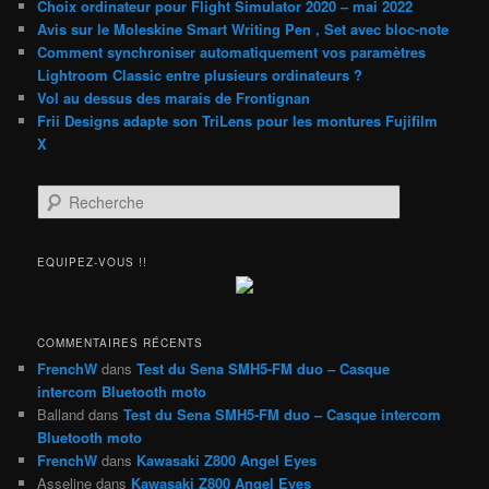
Choix ordinateur pour Flight Simulator 2020 – mai 2022
Avis sur le Moleskine Smart Writing Pen , Set avec bloc-note
Comment synchroniser automatiquement vos paramètres
Lightroom Classic entre plusieurs ordinateurs ?
Vol au dessus des marais de Frontignan
Frii Designs adapte son TriLens pour les montures Fujifilm
X
R
e
c
h
EQUIPEZ-VOUS !!
e
r
c
h
COMMENTAIRES RÉCENTS
e
FrenchW
dans
Test du Sena SMH5-FM duo – Casque
intercom Bluetooth moto
Balland
dans
Test du Sena SMH5-FM duo – Casque intercom
Bluetooth moto
FrenchW
dans
Kawasaki Z800 Angel Eyes
Asseline
dans
Kawasaki Z800 Angel Eyes