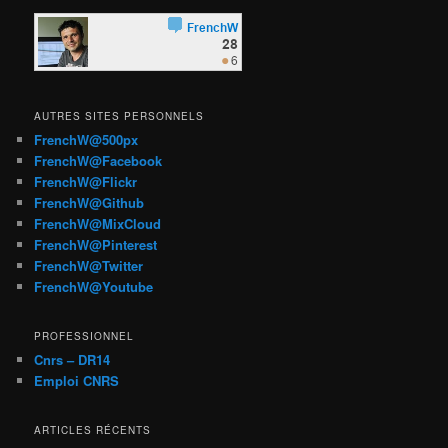
AUTRES SITES PERSONNELS
FrenchW@500px
FrenchW@Facebook
FrenchW@Flickr
FrenchW@Github
FrenchW@MixCloud
FrenchW@Pinterest
FrenchW@Twitter
FrenchW@Youtube
PROFESSIONNEL
Cnrs – DR14
Emploi CNRS
ARTICLES RÉCENTS