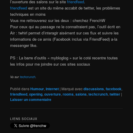
l’ouverture des salons sur le site
friendfeed
.
friendfeed
est un site du même accabit de twitter, les problèmes
techniques en moins
Vous me rettrouverez sur les deux : cherchez FrenchW
Pour ceux qui au passage ne le connaitraient pas, l’outil écrit en
Air : twhirl permet d’interagir aisément sur ces flux et suivre les
informations de ce amis (Facebook inclus via FriendFeed) a-la
messenger like.
PS : La barre d’outils « mybloglog » sur le coté recentre toutes
les infos pour me joindre sur ces sites sociaux
Vu sur
techcrunch
.
Publié dans
Humour
,
Internet
|
Marqué avec
discussions
,
facebook
,
friendfeed
,
opening
,
ouverture
,
rooms
,
salons
,
techcrunch
,
twitter
|
Laisser un commentaire
LIENS SOCIAUX