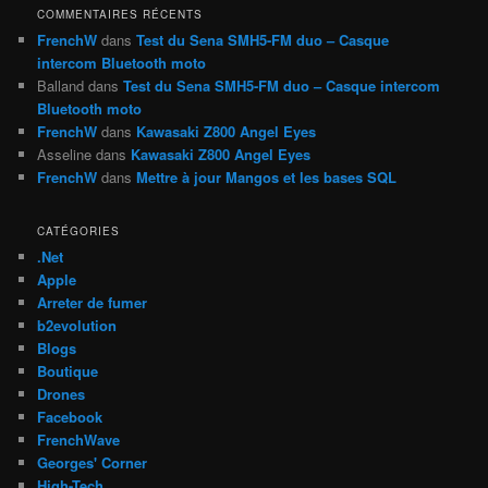
h
COMMENTAIRES RÉCENTS
e
FrenchW
dans
Test du Sena SMH5-FM duo – Casque
intercom Bluetooth moto
Balland
dans
Test du Sena SMH5-FM duo – Casque intercom
Bluetooth moto
FrenchW
dans
Kawasaki Z800 Angel Eyes
Asseline
dans
Kawasaki Z800 Angel Eyes
FrenchW
dans
Mettre à jour Mangos et les bases SQL
CATÉGORIES
.Net
Apple
Arreter de fumer
b2evolution
Blogs
Boutique
Drones
Facebook
FrenchWave
Georges' Corner
High-Tech