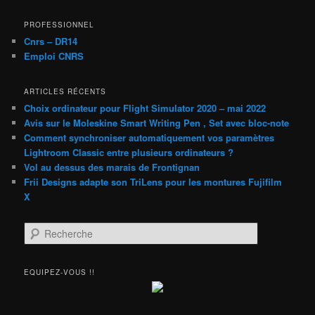
PROFESSIONNEL
Cnrs – DR14
Emploi CNRS
ARTICLES RÉCENTS
Choix ordinateur pour Flight Simulator 2020 – mai 2022
Avis sur le Moleskine Smart Writing Pen , Set avec bloc-note
Comment synchroniser automatiquement vos paramètres
Lightroom Classic entre plusieurs ordinateurs ?
Vol au dessus des marais de Frontignan
Frii Designs adapte son TriLens pour les montures Fujifilm
X
R
e
c
h
EQUIPEZ-VOUS !!
e
r
c