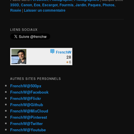
350D
,
Canon
,
Eos
,
Escargot
,
Fourmis
,
Jardin
,
Paques
,
Photos
,
Rosée
|
Laisser un commentaire
LIENS SOCIAUX
AUTRES SITES PERSONNELS
FrenchW@500px
FrenchW@Facebook
FrenchW@Flickr
FrenchW@Github
FrenchW@MixCloud
FrenchW@Pinterest
FrenchW@Twitter
FrenchW@Youtube