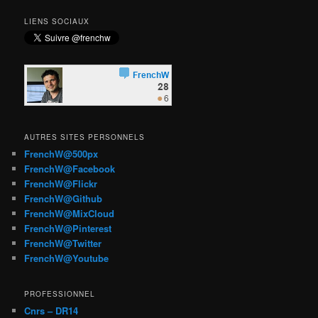
LIENS SOCIAUX
AUTRES SITES PERSONNELS
FrenchW@500px
FrenchW@Facebook
FrenchW@Flickr
FrenchW@Github
FrenchW@MixCloud
FrenchW@Pinterest
FrenchW@Twitter
FrenchW@Youtube
PROFESSIONNEL
Cnrs – DR14