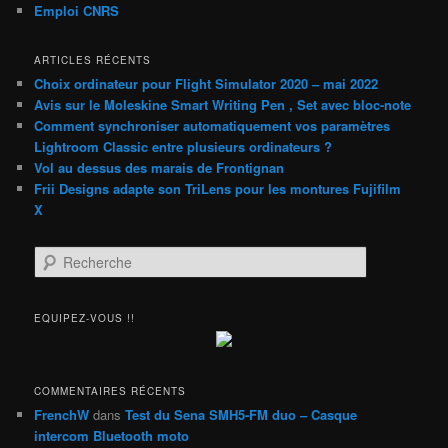
Emploi CNRS
ARTICLES RÉCENTS
Choix ordinateur pour Flight Simulator 2020 – mai 2022
Avis sur le Moleskine Smart Writing Pen , Set avec bloc-note
Comment synchroniser automatiquement vos paramètres
Lightroom Classic entre plusieurs ordinateurs ?
Vol au dessus des marais de Frontignan
Frii Designs adapte son TriLens pour les montures Fujifilm
X
R
e
c
h
EQUIPEZ-VOUS !!
e
r
c
h
COMMENTAIRES RÉCENTS
e
FrenchW
dans
Test du Sena SMH5-FM duo – Casque
intercom Bluetooth moto