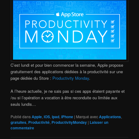
C’est lundi et pour bien commencer la semaine, Apple propose
gratuitement des applications dédiées à la productivité sur une
page dédiée du Store :
Productivity Monday
.
A l’heure actuelle, je ne sais pas si ces apps étaient payante et
/ou si l’opération a vocation à être reconduite ou limitée aux
seuls lundis…
Publié dans
Apple
,
iOS
,
ipad
,
iPhone
|
Marqué avec
Applications
,
gratuites
,
Productivité
,
ProductivityMonday
|
Laisser un
commentaire