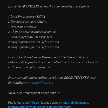
La société AVANTILLES recherche pour compléter ses équipes :
1 Lead Programmeur SHIVA ,
2 Développeurs junior SHIVA,
1 Directeur artistique,
2 Chefs de projet multimédia Junior,
1 Lead infographie 3D temps réel,
2 Infographistes seniors Lightwave 9.6,
6 Infographistes juniors Lightwave 9.6,
Le projet se déroulera en Martinique et s’étalera sur 20 mois.
L’objectif de la production est la réalisation de 5 villes de la Caraïbe
en 3d temps réel (ultra lowpoly).
Pour vos candidatures utilisez la rubrique RECRUTEMENT du site
d’Avantilles (
www.avantilles.com
).
Voilà, c’est maintenant chose faite ^^
Publié dans
LightWave
|
Marqué avec
emploi
,
job
,
lightwave
,
lightwave3d
,
newtek
|
Laisser un commentaire