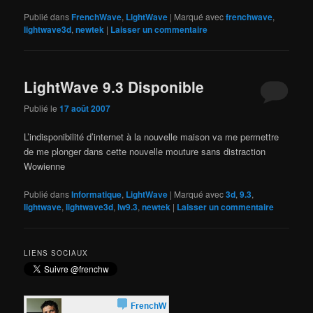
Publié dans
FrenchWave
,
LightWave
|
Marqué avec
frenchwave
,
lightwave3d
,
newtek
|
Laisser un commentaire
LightWave 9.3 Disponible
Publié le
17 août 2007
L’indisponibilité d’internet à la nouvelle maison va me permettre
de me plonger dans cette nouvelle mouture sans distraction
Wowienne
Publié dans
Informatique
,
LightWave
|
Marqué avec
3d
,
9.3
,
lightwave
,
lightwave3d
,
lw9.3
,
newtek
|
Laisser un commentaire
LIENS SOCIAUX