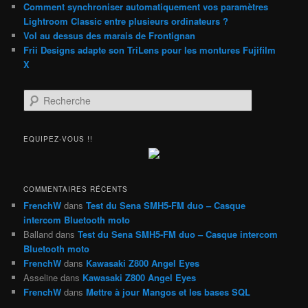
Comment synchroniser automatiquement vos paramètres
Lightroom Classic entre plusieurs ordinateurs ?
Vol au dessus des marais de Frontignan
Frii Designs adapte son TriLens pour les montures Fujifilm
X
R
e
c
h
EQUIPEZ-VOUS !!
e
r
c
h
COMMENTAIRES RÉCENTS
e
FrenchW
dans
Test du Sena SMH5-FM duo – Casque
intercom Bluetooth moto
Balland
dans
Test du Sena SMH5-FM duo – Casque intercom
Bluetooth moto
FrenchW
dans
Kawasaki Z800 Angel Eyes
Asseline
dans
Kawasaki Z800 Angel Eyes
FrenchW
dans
Mettre à jour Mangos et les bases SQL