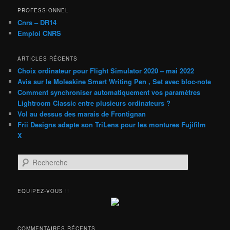
PROFESSIONNEL
Cnrs – DR14
Emploi CNRS
ARTICLES RÉCENTS
Choix ordinateur pour Flight Simulator 2020 – mai 2022
Avis sur le Moleskine Smart Writing Pen , Set avec bloc-note
Comment synchroniser automatiquement vos paramètres
Lightroom Classic entre plusieurs ordinateurs ?
Vol au dessus des marais de Frontignan
Frii Designs adapte son TriLens pour les montures Fujifilm
X
R
e
c
h
EQUIPEZ-VOUS !!
e
r
c
h
COMMENTAIRES RÉCENTS