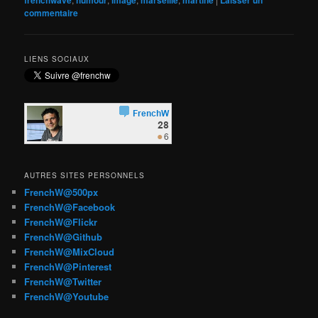
frenchwave
humour
image
marseille
martine
Laisser un
commentaire
LIENS SOCIAUX
AUTRES SITES PERSONNELS
FrenchW@500px
FrenchW@Facebook
FrenchW@Flickr
FrenchW@Github
FrenchW@MixCloud
FrenchW@Pinterest
FrenchW@Twitter
FrenchW@Youtube