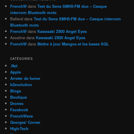
e
FrenchW
dans
Test du Sena SMH5-FM duo – Casque
intercom Bluetooth moto
Balland
dans
Test du Sena SMH5-FM duo – Casque intercom
Bluetooth moto
FrenchW
dans
Kawasaki Z800 Angel Eyes
Asseline
dans
Kawasaki Z800 Angel Eyes
FrenchW
dans
Mettre à jour Mangos et les bases SQL
CATÉGORIES
.Net
Apple
Arreter de fumer
b2evolution
Blogs
Boutique
Drones
Facebook
FrenchWave
Georges' Corner
High-Tech