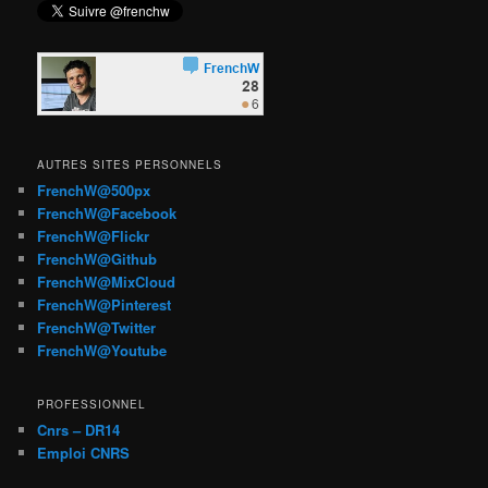
AUTRES SITES PERSONNELS
FrenchW@500px
FrenchW@Facebook
FrenchW@Flickr
FrenchW@Github
FrenchW@MixCloud
FrenchW@Pinterest
FrenchW@Twitter
FrenchW@Youtube
PROFESSIONNEL
Cnrs – DR14
Emploi CNRS