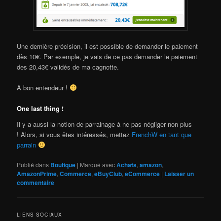
Une dernière précision, il est possible de demander le paiement
dès 10€. Par exemple, je vais de ce pas demander le paiement
des 20,43€ validés de ma cagnotte.
A bon entendeur !
One last thing !
Il y a aussi la notion de parrainage à ne pas négliger non plus
! Alors, si vous êtes intéressés, mettez
FrenchW en tant que
parrain
Publié dans
Boutique
|
Marqué avec
Achats
,
amazon
,
AmazonPrime
,
Commerce
,
eBuyClub
,
eCommerce
|
Laisser un
commentaire
LIENS SOCIAUX