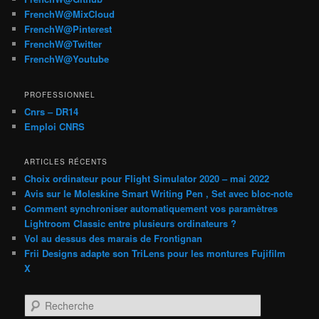
FrenchW@MixCloud
FrenchW@Pinterest
FrenchW@Twitter
FrenchW@Youtube
PROFESSIONNEL
Cnrs – DR14
Emploi CNRS
ARTICLES RÉCENTS
Choix ordinateur pour Flight Simulator 2020 – mai 2022
Avis sur le Moleskine Smart Writing Pen , Set avec bloc-note
Comment synchroniser automatiquement vos paramètres
Lightroom Classic entre plusieurs ordinateurs ?
Vol au dessus des marais de Frontignan
Frii Designs adapte son TriLens pour les montures Fujifilm
X
R
e