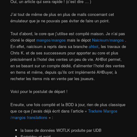
Oui, un article qui sera rapide ! (c’est dire … )
J’ai tout de même de plus en plus de mails concernant cet
émulateur que je ne pouvais pas éviter de faire un point.
Tout d’abord, le core que j’utilise est compilé maison. Je n’ai pas
cloné le dépot
mangos/mangos
mais le dépot
Naicisum/mangos
.
En effet, naicisum a repris dans sa branche
ahbot
, les travaux de
Chris K. et de ses successeurs pour apporter au core et plus
précisément à l’hotel des ventes un peu de vie. AHBot permet,
en se basant sur un compte dédié, d’alimenter l’hotel des ventes
en items et même, depuis qu’ils ont implémenté AHBuyer, à
recheter les items mis en vente par les joueurs.
Voici pour le postulat de départ !
Ensuite, une fois compilé et la BDD à jour, rien de plus classique
que ce que j’avais déjà écrit dans l’article «
Traduire Mangos
/mangos translations
» :
la base de données WOTLK produite par UDB
Scriptdev et acid