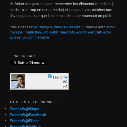
de forker mangos/mangos, rechercher les éléments à traduire (il
ne doit plus trop en rester en dur) et proposer vos patches aux
développeurs pour que l’ensemble de la communauté en profite.
Publié dans
Projet Mangos
,
World Of Warcraft
|
Marqué avec
ahbot
,
mangos
,
traduction
,
udb
,
udbfr
,
warcraft
,
worldofwarcraft
,
wow
|
Laisser un commentaire
LIENS SOCIAUX
AUTRES SITES PERSONNELS
FrenchW@500px
FrenchW@Facebook
FrenchW@Flickr
FrenchW@Github