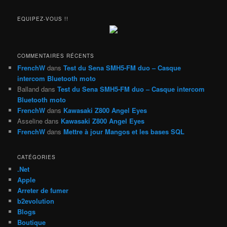
c
h
EQUIPEZ-VOUS !!
e
r
c
h
COMMENTAIRES RÉCENTS
e
FrenchW
dans
Test du Sena SMH5-FM duo – Casque
intercom Bluetooth moto
Balland
dans
Test du Sena SMH5-FM duo – Casque intercom
Bluetooth moto
FrenchW
dans
Kawasaki Z800 Angel Eyes
Asseline
dans
Kawasaki Z800 Angel Eyes
FrenchW
dans
Mettre à jour Mangos et les bases SQL
CATÉGORIES
.Net
Apple
Arreter de fumer
b2evolution
Blogs
Boutique