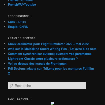
FrenchW@Youtube
PROFESSIONNEL
Cnrs – DR14
Emploi CNRS
ARTICLES RÉCENTS
Choix ordinateur pour Flight Simulator 2020 – mai 2022
Avis sur le Moleskine Smart Writing Pen , Set avec bloc-note
Comment synchroniser automatiquement vos paramètres
Lightroom Classic entre plusieurs ordinateurs ?
Vol au dessus des marais de Frontignan
Frii Designs adapte son TriLens pour les montures Fujifilm
X
R
e
c
h
EQUIPEZ-VOUS !!
e