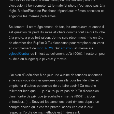
d’occasion à bon compte. Et le matériel photo n’échappe pas à la
règle. MarketPlace de Facebook répond aux mêmes principes et
engendre les mêmes problèmes.
Seulement, il attire également, de fait, les arnaqueurs et quand il
est question de produits rares et chers comme tout ce qui touche
à la photo, à plus fort raison. Je me suis récemment mis en tête
de chercher des Fujifilm X-T3 d’occasion pour remplacer ou venir
en complément de
mon X-T20
. Sur
amazon
, et même sur
eglobalCentral
où il n’est actuellement qu’à 1000€, il reste un peu
au delà du budget que je veux y mettre.
J’ai bien dû dénicher à ce jour une 40aine de fausses annonces
et je vais vous donner quelques conseils pour les identifier et
empêcher d’autres personnes de se faire avoir ! Ca marche
tellement bien que …. je n’ai toujours pas de X-T3 d’occasion
dans l’ordre de prix que je souhaite y mettre (850€… à bon
entendeur…)… Souvent les annonces sont émises depuis un
compte ancien qui s’est fait pirater l’accès et c’est là que
respecter l’ordre de ma méthode est intéressant.