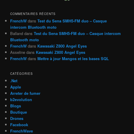
r
c
h
COMMENTAIRES RÉCENTS
e
FrenchW
dans
Test du Sena SMH5-FM duo – Casque
intercom Bluetooth moto
Balland
dans
Test du Sena SMH5-FM duo – Casque intercom
Bluetooth moto
FrenchW
dans
Kawasaki Z800 Angel Eyes
Asseline
dans
Kawasaki Z800 Angel Eyes
FrenchW
dans
Mettre à jour Mangos et les bases SQL
CATÉGORIES
.Net
Apple
Arreter de fumer
b2evolution
Blogs
Boutique
Drones
Facebook
FrenchWave