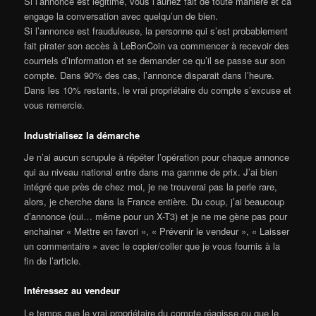
Si l’annonce est légitime, vous l’auriez fait de toute manière et ca
engage la conversation avec quelqu’un de bien.
Si l’annonce est frauduleuse, la personne qui s’est probablement
fait pirater son accès à LeBonCoin va commencer à recevoir des
courriels d’information et se demander ce qu’il se passe sur son
compte. Dans 90% des cas, l’annonce disparait dans l’heure.
Dans les 10% restants, le vrai propriétaire du compte s’excuse et
vous remercie.
Industrialisez la démarche
Je n’ai aucun scrupule à répéter l’opération pour chaque annonce
qui au niveau national entre dans ma gamme de prix. J’ai bien
intégré que près de chez moi, je ne trouverai pas la perle rare,
alors, je cherche dans la France entière. Du coup, j’ai beaucoup
d’annonce (oui… même pour un X-T3) et je ne me gène pas pour
enchainer « Mettre en favori », « Prévenir le vendeur », « Laisser
un commentaire » avec le copier/coller que je vous fournis à la
fin de l’article.
Intéressez au vendeur
Le temps que le vrai propriétaire du compte réagisse ou que le