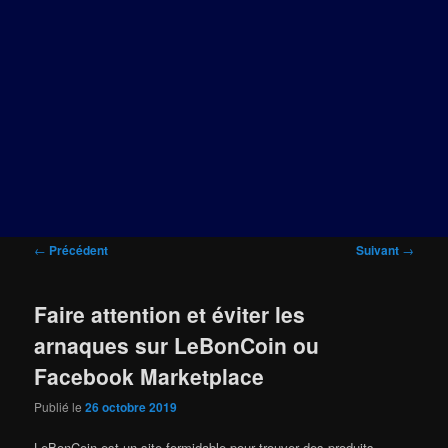
Navigation
←
Précédent
Suivant
→
des
articles
Faire attention et éviter les
arnaques sur LeBonCoin ou
Facebook Marketplace
Publié le
26 octobre 2019
LeBonCoin est un site formidable pour trouver des produits