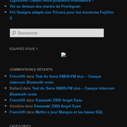
Lightroom Classic entre plusieurs ordinateurs ?
Vol au dessus des marais de Frontignan
Frii Designs adapte son TriLens pour les montures Fujifilm
X
R
e
c
h
EQUIPEZ-VOUS !!
e
r
c
h
COMMENTAIRES RÉCENTS
e
FrenchW
dans
Test du Sena SMH5-FM duo – Casque
intercom Bluetooth moto
Balland
dans
Test du Sena SMH5-FM duo – Casque intercom
Bluetooth moto
FrenchW
dans
Kawasaki Z800 Angel Eyes
Asseline
dans
Kawasaki Z800 Angel Eyes
FrenchW
dans
Mettre à jour Mangos et les bases SQL
CATÉGORIES