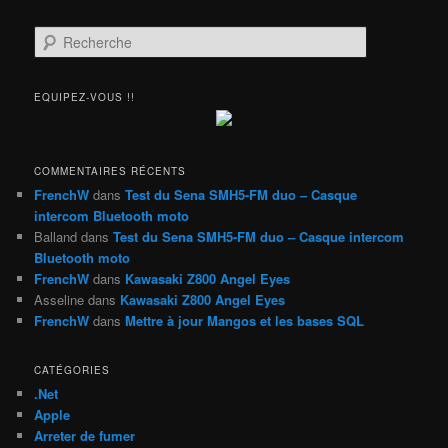
R
e
c
h
EQUIPEZ-VOUS !!
e
r
c
h
COMMENTAIRES RÉCENTS
e
FrenchW
dans
Test du Sena SMH5-FM duo – Casque
intercom Bluetooth moto
Balland
dans
Test du Sena SMH5-FM duo – Casque intercom
Bluetooth moto
FrenchW
dans
Kawasaki Z800 Angel Eyes
Asseline
dans
Kawasaki Z800 Angel Eyes
FrenchW
dans
Mettre à jour Mangos et les bases SQL
CATÉGORIES
.Net
Apple
Arreter de fumer