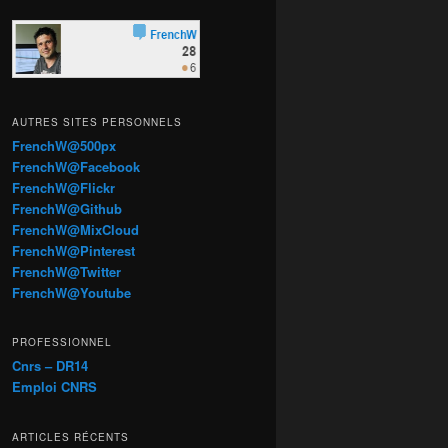
AUTRES SITES PERSONNELS
FrenchW@500px
FrenchW@Facebook
FrenchW@Flickr
FrenchW@Github
FrenchW@MixCloud
FrenchW@Pinterest
FrenchW@Twitter
FrenchW@Youtube
PROFESSIONNEL
Cnrs – DR14
Emploi CNRS
ARTICLES RÉCENTS