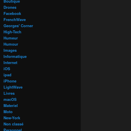
Boutique
Drones
Facebook
FrenchWave
Georges' Corner
High-Tech
Humeur
Humour
Images
Informatique
Internet
iOS
ipad
iPhone
LightWave
Livres
macOS
Materiel
Moto
New-York
Non classé
Personnel