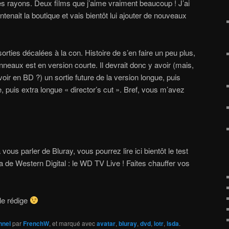
s rayons. Deux films que j’aime vraiment beaucoup ! J’ai
ntenait la boutique et vais bientôt lui ajouter de nouveaux
orties décalées à la con. Histoire de s’en faire un peu plus,
nneaux est en version courte. Il devrait donc y avoir (mais,
voir en BD ?) un sortie future de la version longue, puis
, puis extra longue « director’s cut ». Bref, vous m’avez
 vous parler de Bluray, vous pourrez lire ici bientôt le test
a de Western Digital : le WD TV Live ! Faites chauffer vos
 le rédige
nnel
par
FrenchW
, et marqué avec
avatar
,
bluray
,
dvd
,
lotr
,
lsda
.