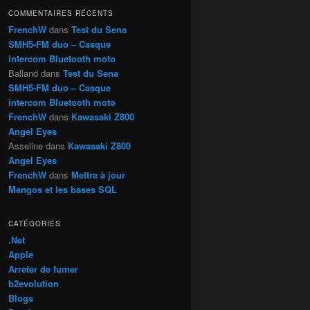
h
COMMENTAIRES RÉCENTS
e
FrenchW
dans
Test du Sena
SMH5-FM duo – Casque
intercom Bluetooth moto
Balland
dans
Test du Sena
SMH5-FM duo – Casque
intercom Bluetooth moto
FrenchW
dans
Kawasaki Z800
Angel Eyes
Asseline
dans
Kawasaki Z800
Angel Eyes
FrenchW
dans
Mettre à jour
Mangos et les bases SQL
CATÉGORIES
.Net
Apple
Arreter de fumer
b2evolution
Blogs