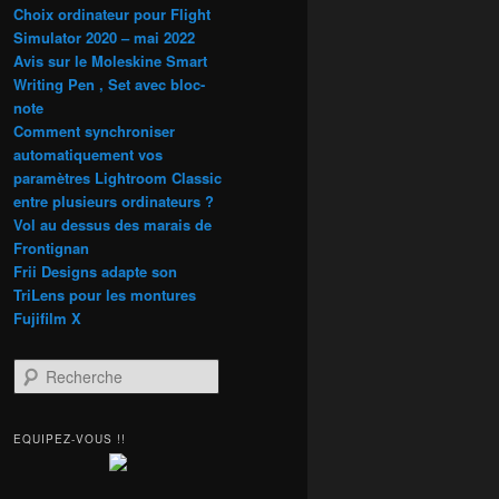
Choix ordinateur pour Flight
Simulator 2020 – mai 2022
Avis sur le Moleskine Smart
Writing Pen , Set avec bloc-
note
Comment synchroniser
automatiquement vos
paramètres Lightroom Classic
entre plusieurs ordinateurs ?
Vol au dessus des marais de
Frontignan
Frii Designs adapte son
TriLens pour les montures
Fujifilm X
R
e
c
h
EQUIPEZ-VOUS !!
e
r
c