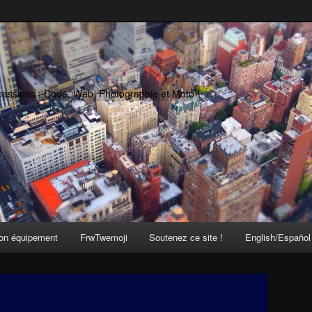
passions : Code, Web, Photographie et Moto !
on équipement
FrwTwemoji
Soutenez ce site !
English/Español