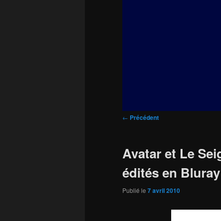
principal
Navigation
←
Précédent
des
articles
Avatar et Le Se
édités en Bluray
Publié le
7 avril 2010