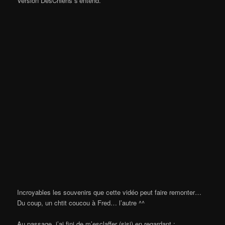
Version DesChiens s’entend.
Incroyables les souvenirs que cette vidéo peut faire remonter…
Du coup, un chtit coucou à Fred… l’autre ^^
Au passage, j’ai fini de m’esclaffer (sisi) en regardant :