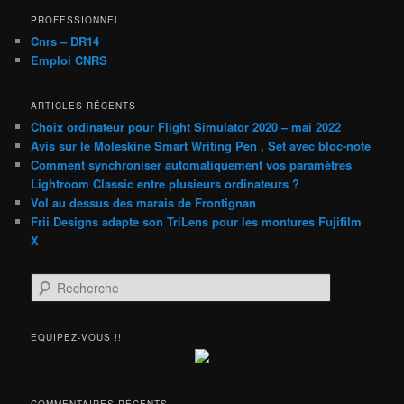
PROFESSIONNEL
Cnrs – DR14
Emploi CNRS
ARTICLES RÉCENTS
Choix ordinateur pour Flight Simulator 2020 – mai 2022
Avis sur le Moleskine Smart Writing Pen , Set avec bloc-note
Comment synchroniser automatiquement vos paramètres
Lightroom Classic entre plusieurs ordinateurs ?
Vol au dessus des marais de Frontignan
Frii Designs adapte son TriLens pour les montures Fujifilm
X
R
e
c
h
EQUIPEZ-VOUS !!
e
r
c
h
COMMENTAIRES RÉCENTS