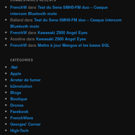
e
FrenchW
dans
Test du Sena SMH5-FM duo – Casque
intercom Bluetooth moto
Balland
dans
Test du Sena SMH5-FM duo – Casque intercom
Bluetooth moto
FrenchW
dans
Kawasaki Z800 Angel Eyes
Asseline
dans
Kawasaki Z800 Angel Eyes
FrenchW
dans
Mettre à jour Mangos et les bases SQL
CATÉGORIES
.Net
Apple
Arreter de fumer
b2evolution
Blogs
Boutique
Drones
Facebook
FrenchWave
Georges' Corner
High-Tech