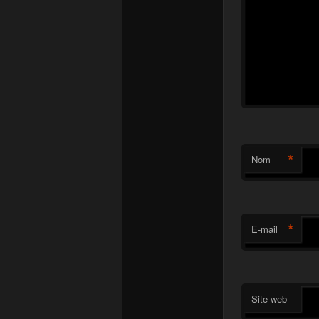
*
Nom
*
E-mail
Site web