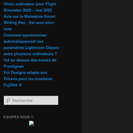
Choix ordinateur pour Flight
Simulator 2020 – mai 2022
Avis sur le Moleskine Smart
Writing Pen , Set avec bloc-
note
Comment synchroniser
automatiquement vos
paramètres Lightroom Classic
entre plusieurs ordinateurs ?
Vol au dessus des marais de
Frontignan
Frii Designs adapte son
TriLens pour les montures
Fujifilm X
R
e
c
h
EQUIPEZ-VOUS !!
e
r
c