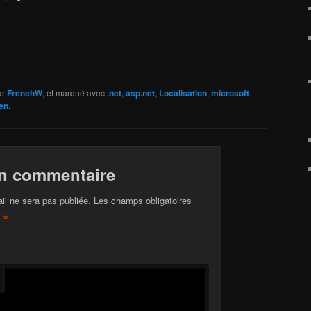
ar
FrenchW
, et marqué avec
.net
,
asp.net
,
Localisation
,
microsoft
.
en
.
un commentaire
il ne sera pas publiée.
Les champs obligatoires
*
c