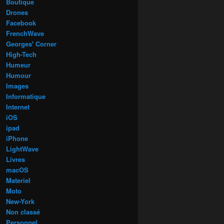
Boutique
Drones
Facebook
FrenchWave
Georges' Corner
High-Tech
Humeur
Humour
Images
Informatique
Internet
iOS
ipad
iPhone
LightWave
Livres
macOS
Materiel
Moto
New-York
Non classé
Personnel