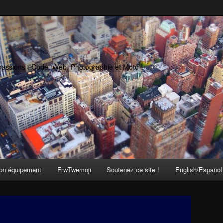
passions : Code, Web, Photographie et Moto !
on équipement
FrwTwemoji
Soutenez ce site !
English/Español