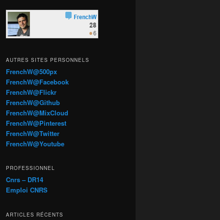
AUTRES SITES PERSONNELS
FrenchW@500px
FrenchW@Facebook
FrenchW@Flickr
FrenchW@Github
FrenchW@MixCloud
FrenchW@Pinterest
FrenchW@Twitter
FrenchW@Youtube
PROFESSIONNEL
Cnrs – DR14
Emploi CNRS
ARTICLES RÉCENTS