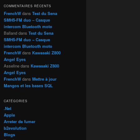
h
COMMENTAIRES RÉCENTS
e
FrenchW
dans
Test du Sena
SMH5-FM duo – Casque
intercom Bluetooth moto
Balland
dans
Test du Sena
SMH5-FM duo – Casque
intercom Bluetooth moto
FrenchW
dans
Kawasaki Z800
Angel Eyes
Asseline
dans
Kawasaki Z800
Angel Eyes
FrenchW
dans
Mettre à jour
Mangos et les bases SQL
CATÉGORIES
.Net
Apple
Arreter de fumer
b2evolution
Blogs