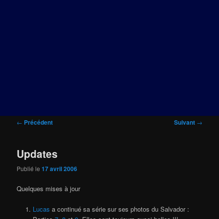
Navigation
←
Précédent
Suivant
→
des
articles
Updates
Publié le
17 avril 2006
Quelques mises à jour
Lucas
a continué sa série sur ses photos du Salvador :