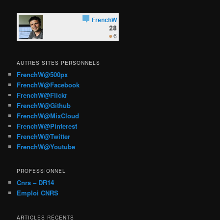
AUTRES SITES PERSONNELS
FrenchW@500px
FrenchW@Facebook
FrenchW@Flickr
FrenchW@Github
FrenchW@MixCloud
FrenchW@Pinterest
FrenchW@Twitter
FrenchW@Youtube
PROFESSIONNEL
Cnrs – DR14
Emploi CNRS
ARTICLES RÉCENTS