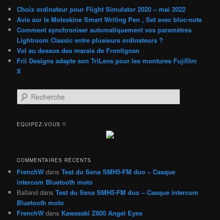
Choix ordinateur pour Flight Simulator 2020 – mai 2022
Avis sur le Moleskine Smart Writing Pen , Set avec bloc-note
Comment synchroniser automatiquement vos paramètres
Lightroom Classic entre plusieurs ordinateurs ?
Vol au dessus des marais de Frontignan
Frii Designs adapte son TriLens pour les montures Fujifilm
X
R
e
c
h
EQUIPEZ-VOUS !!
e
r
c
h
COMMENTAIRES RÉCENTS
e
FrenchW
dans
Test du Sena SMH5-FM duo – Casque
intercom Bluetooth moto
Balland
dans
Test du Sena SMH5-FM duo – Casque intercom
Bluetooth moto
FrenchW
dans
Kawasaki Z800 Angel Eyes