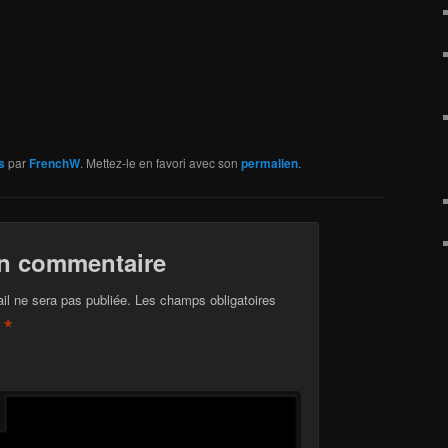
s
par
FrenchW
. Mettez-le en favori avec son
permalien
.
un commentaire
il ne sera pas publiée.
Les champs obligatoires
*
c