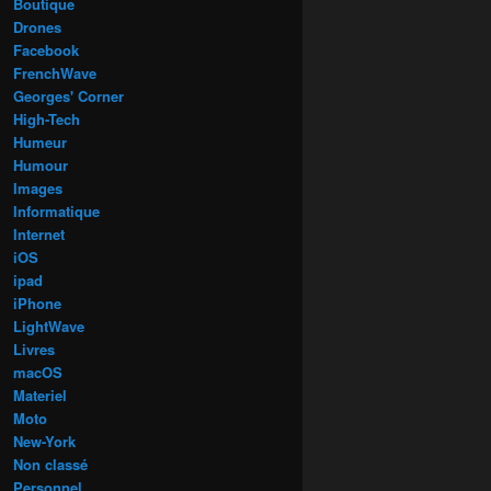
Boutique
Drones
Facebook
FrenchWave
Georges' Corner
High-Tech
Humeur
Humour
Images
Informatique
Internet
iOS
ipad
iPhone
LightWave
Livres
macOS
Materiel
Moto
New-York
Non classé
Personnel