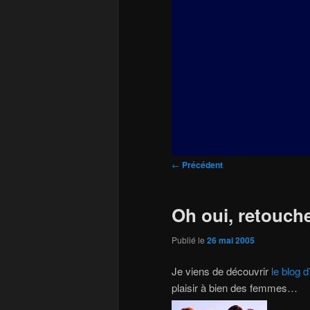
principal
Navigation
←
Précédent
des
articles
Oh oui, retouch
Publié le
26 mai 2005
Je viens de découvrir
le blog d
plaisir à bien des femmes…