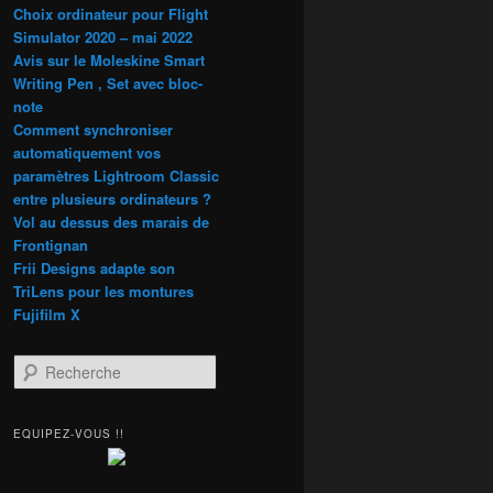
Choix ordinateur pour Flight
Simulator 2020 – mai 2022
Avis sur le Moleskine Smart
Writing Pen , Set avec bloc-
note
Comment synchroniser
automatiquement vos
paramètres Lightroom Classic
entre plusieurs ordinateurs ?
Vol au dessus des marais de
Frontignan
Frii Designs adapte son
TriLens pour les montures
Fujifilm X
R
e
c
h
EQUIPEZ-VOUS !!
e
r
c