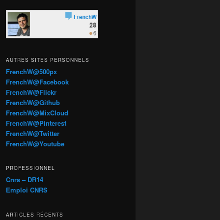
AUTRES SITES PERSONNELS
FrenchW@500px
FrenchW@Facebook
FrenchW@Flickr
FrenchW@Github
FrenchW@MixCloud
FrenchW@Pinterest
FrenchW@Twitter
FrenchW@Youtube
PROFESSIONNEL
Cnrs – DR14
Emploi CNRS
ARTICLES RÉCENTS