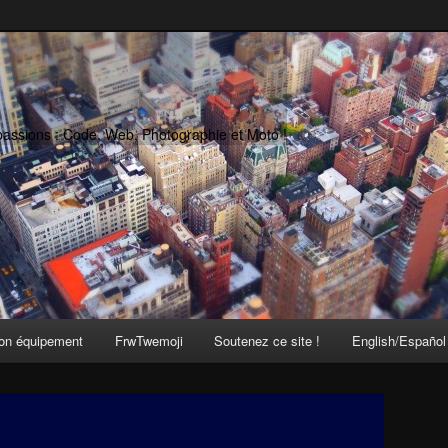
passions : Code, Web, Photographie et Moto !
on équipement
FrwTwemoji
Soutenez ce site !
English/Español