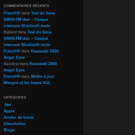
h
COMMENTAIRES RÉCENTS
e
FrenchW
dans
Test du Sena
SMH5-FM duo – Casque
intercom Bluetooth moto
Balland
dans
Test du Sena
SMH5-FM duo – Casque
intercom Bluetooth moto
FrenchW
dans
Kawasaki Z800
Angel Eyes
Asseline
dans
Kawasaki Z800
Angel Eyes
FrenchW
dans
Mettre à jour
Mangos et les bases SQL
CATÉGORIES
.Net
Apple
Arreter de fumer
b2evolution
Blogs