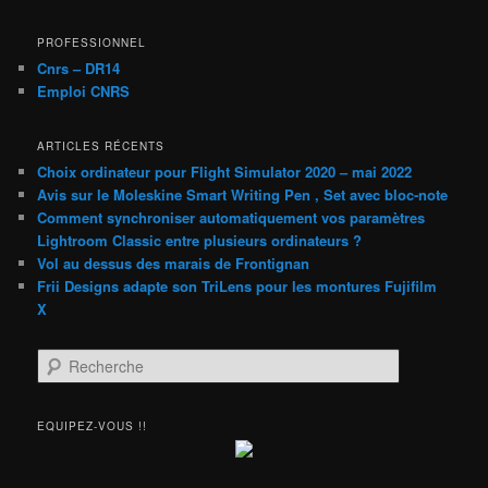
PROFESSIONNEL
Cnrs – DR14
Emploi CNRS
ARTICLES RÉCENTS
Choix ordinateur pour Flight Simulator 2020 – mai 2022
Avis sur le Moleskine Smart Writing Pen , Set avec bloc-note
Comment synchroniser automatiquement vos paramètres
Lightroom Classic entre plusieurs ordinateurs ?
Vol au dessus des marais de Frontignan
Frii Designs adapte son TriLens pour les montures Fujifilm
X
R
e
c
h
EQUIPEZ-VOUS !!
e
r
c