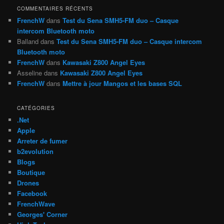
h
COMMENTAIRES RÉCENTS
e
FrenchW
dans
Test du Sena SMH5-FM duo – Casque
intercom Bluetooth moto
Balland
dans
Test du Sena SMH5-FM duo – Casque intercom
Bluetooth moto
FrenchW
dans
Kawasaki Z800 Angel Eyes
Asseline
dans
Kawasaki Z800 Angel Eyes
FrenchW
dans
Mettre à jour Mangos et les bases SQL
CATÉGORIES
.Net
Apple
Arreter de fumer
b2evolution
Blogs
Boutique
Drones
Facebook
FrenchWave
Georges' Corner