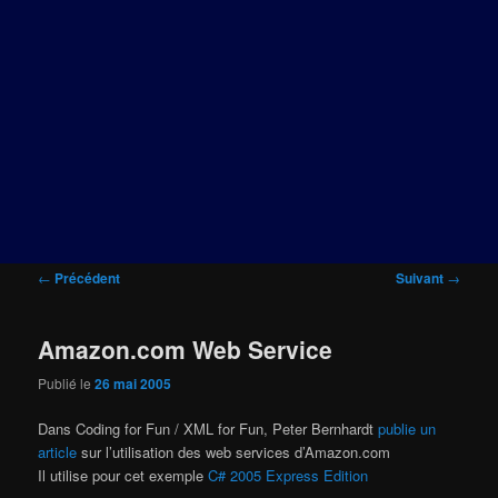
Navigation
←
Précédent
Suivant
→
des
articles
Amazon.com Web Service
Publié le
26 mai 2005
Dans Coding for Fun / XML for Fun, Peter Bernhardt
publie un
article
sur l’utilisation des web services d’Amazon.com
Il utilise pour cet exemple
C# 2005 Express Edition