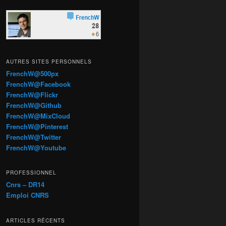
AUTRES SITES PERSONNELS
FrenchW@500px
FrenchW@Facebook
FrenchW@Flickr
FrenchW@Github
FrenchW@MixCloud
FrenchW@Pinterest
FrenchW@Twitter
FrenchW@Youtube
PROFESSIONNEL
Cnrs – DR14
Emploi CNRS
ARTICLES RÉCENTS