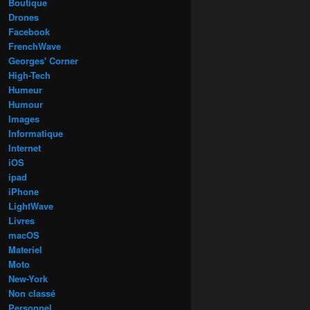
Boutique
Drones
Facebook
FrenchWave
Georges' Corner
High-Tech
Humeur
Humour
Images
Informatique
Internet
iOS
ipad
iPhone
LightWave
Livres
macOS
Materiel
Moto
New-York
Non classé
Personnel