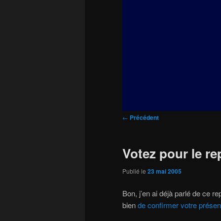
principal
Navigation
←
Précédent
des
articles
Votez pour le re
Publié le
23 mai 2005
Bon, j’en ai déjà parlé de ce re
bien
de confirmer votre prése