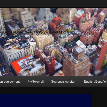
passions : Code, Web, Photographie et Moto !
on équipement
FrwTwemoji
Soutenez ce site !
English/Español