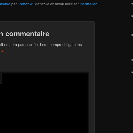
hWave
par
FrenchW
. Mettez-le en favori avec son
permalien
.
un commentaire
il ne sera pas publiée.
Les champs obligatoires
*
c