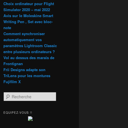
Choix ordinateur pour Flight
Simulator 2020 – mai 2022
Avis sur le Moleskine Smart
Writing Pen , Set avec bloc-
note
Comment synchroniser
automatiquement vos
paramètres Lightroom Classic
entre plusieurs ordinateurs ?
Vol au dessus des marais de
Frontignan
Frii Designs adapte son
TriLens pour les montures
Fujifilm X
R
e
c
h
EQUIPEZ-VOUS !!
e
r
c