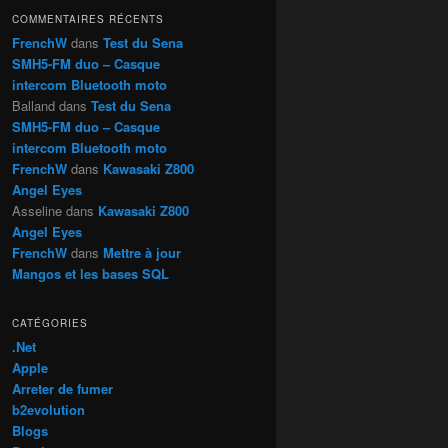
h
COMMENTAIRES RÉCENTS
e
FrenchW
dans
Test du Sena
SMH5-FM duo – Casque
intercom Bluetooth moto
Balland
dans
Test du Sena
SMH5-FM duo – Casque
intercom Bluetooth moto
FrenchW
dans
Kawasaki Z800
Angel Eyes
Asseline
dans
Kawasaki Z800
Angel Eyes
FrenchW
dans
Mettre à jour
Mangos et les bases SQL
CATÉGORIES
.Net
Apple
Arreter de fumer
b2evolution
Blogs