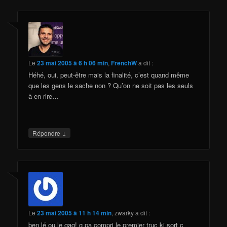
Le
23 mai 2005 à 6 h 06 min
,
FrenchW
a dit :
Héhé, oui, peut-être mais la finalité, c’est quand même
que les gens le sache non ? Qu’on ne soit pas les seuls
à en rire…
↓
Répondre
Le
23 mai 2005 à 11 h 14 min
,
zwarky
a dit :
ben lé ou le gag! g pa compri le premier truc ki sort c