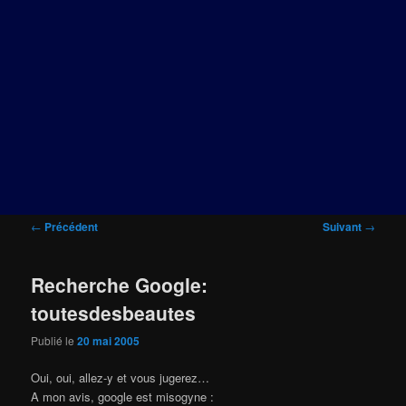
Navigation
←
Précédent
Suivant
→
des
articles
Recherche Google:
toutesdesbeautes
Publié le
20 mai 2005
Oui, oui, allez-y et vous jugerez…
A mon avis, google est misogyne :