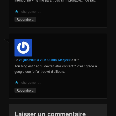
intentionné » ne me paraît pas si improbable… de fait.
chargement…
↓
Répondre
Le
25 juin 2005 à 23 h 56 min
,
Madjeek
a dit :
Ton blog est 1er, tu devrait être content^^ c’est grace à
google que je l’ai trouvé d’ailleurs.
chargement…
↓
Répondre
Laisser un commentaire