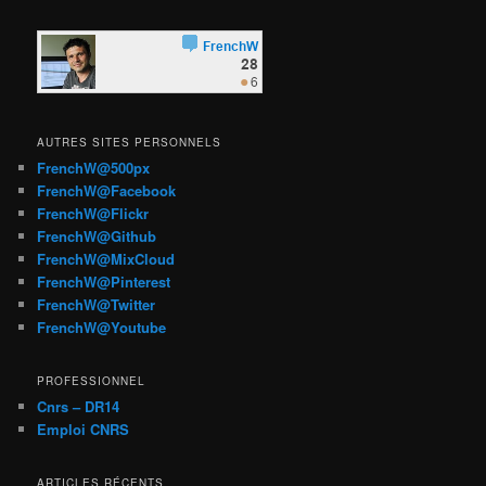
AUTRES SITES PERSONNELS
FrenchW@500px
FrenchW@Facebook
FrenchW@Flickr
FrenchW@Github
FrenchW@MixCloud
FrenchW@Pinterest
FrenchW@Twitter
FrenchW@Youtube
PROFESSIONNEL
Cnrs – DR14
Emploi CNRS
ARTICLES RÉCENTS