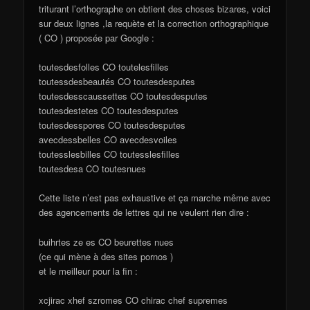
triturant l’orthographe on obtient des choses bizares, voici
sur deux lignes ,la requète et la correction orthographique
( CO ) proposée par Google :
toutesdesfolles CO toutelesfilles
toutessdesbeautés CO toutesdesputes
toutesdesscaussettes CO toutesdesputes
toutesdestetes CO toutesdesputes
toutesdesspores CO toutesdesputes
avecdessbelles CO avecdesvoiles
toutesslesbilles CO toutesslesfilles
toutesdesa CO toutesnues
Cette liste n’est pas exhaustive et ça marche même avec
des agencements de lettres qui ne veulent rien dire :
buihrtes ze es CO beurettes nues
(ce qui mène à des sites pornos )
et le meilleur pour la fin :
xcjirac xhef szromes CO chirac chef supremes