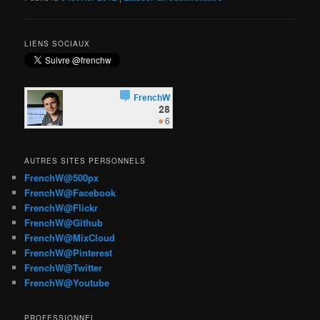
LIENS SOCIAUX
AUTRES SITES PERSONNELS
FrenchW@500px
FrenchW@Facebook
FrenchW@Flickr
FrenchW@Github
FrenchW@MixCloud
FrenchW@Pinterest
FrenchW@Twitter
FrenchW@Youtube
PROFESSIONNEL