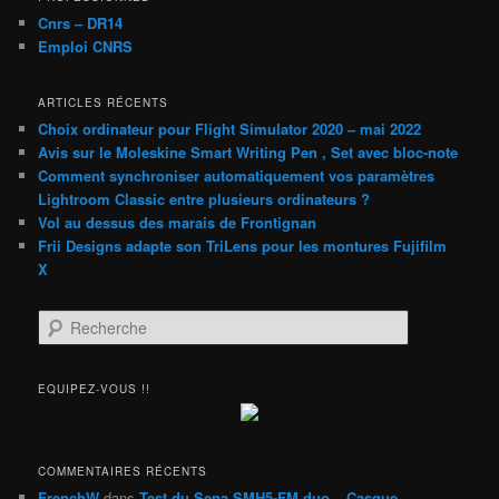
Cnrs – DR14
Emploi CNRS
ARTICLES RÉCENTS
Choix ordinateur pour Flight Simulator 2020 – mai 2022
Avis sur le Moleskine Smart Writing Pen , Set avec bloc-note
Comment synchroniser automatiquement vos paramètres
Lightroom Classic entre plusieurs ordinateurs ?
Vol au dessus des marais de Frontignan
Frii Designs adapte son TriLens pour les montures Fujifilm
X
R
e
c
h
EQUIPEZ-VOUS !!
e
r
c
h
COMMENTAIRES RÉCENTS
e
FrenchW
dans
Test du Sena SMH5-FM duo – Casque