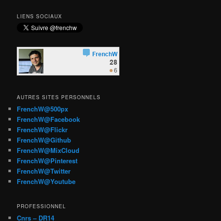
LIENS SOCIAUX
AUTRES SITES PERSONNELS
FrenchW@500px
FrenchW@Facebook
FrenchW@Flickr
FrenchW@Github
FrenchW@MixCloud
FrenchW@Pinterest
FrenchW@Twitter
FrenchW@Youtube
PROFESSIONNEL
Cnrs – DR14