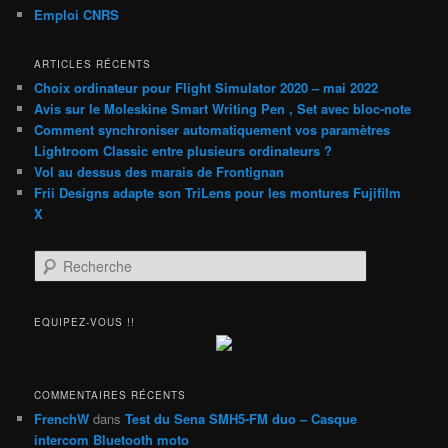
Emploi CNRS
ARTICLES RÉCENTS
Choix ordinateur pour Flight Simulator 2020 – mai 2022
Avis sur le Moleskine Smart Writing Pen , Set avec bloc-note
Comment synchroniser automatiquement vos paramètres
Lightroom Classic entre plusieurs ordinateurs ?
Vol au dessus des marais de Frontignan
Frii Designs adapte son TriLens pour les montures Fujifilm
X
R
e
c
h
EQUIPEZ-VOUS !!
e
r
c
h
COMMENTAIRES RÉCENTS
e
FrenchW
dans
Test du Sena SMH5-FM duo – Casque
intercom Bluetooth moto