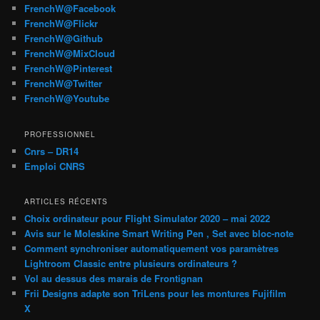
FrenchW@Facebook
FrenchW@Flickr
FrenchW@Github
FrenchW@MixCloud
FrenchW@Pinterest
FrenchW@Twitter
FrenchW@Youtube
PROFESSIONNEL
Cnrs – DR14
Emploi CNRS
ARTICLES RÉCENTS
Choix ordinateur pour Flight Simulator 2020 – mai 2022
Avis sur le Moleskine Smart Writing Pen , Set avec bloc-note
Comment synchroniser automatiquement vos paramètres
Lightroom Classic entre plusieurs ordinateurs ?
Vol au dessus des marais de Frontignan
Frii Designs adapte son TriLens pour les montures Fujifilm
X