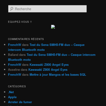
R
e
c
h
EQUIPEZ-VOUS !!
e
r
c
h
COMMENTAIRES RÉCENTS
e
FrenchW
dans
Test du Sena SMH5-FM duo – Casque
intercom Bluetooth moto
Balland
dans
Test du Sena SMH5-FM duo – Casque intercom
Bluetooth moto
FrenchW
dans
Kawasaki Z800 Angel Eyes
Asseline
dans
Kawasaki Z800 Angel Eyes
FrenchW
dans
Mettre à jour Mangos et les bases SQL
CATÉGORIES
.Net
Apple
Arreter de fumer