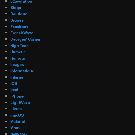
b2evolution
Blogs
Boutique
Drones
Facebook
FrenchWave
Georges' Corner
High-Tech
Humeur
Humour
Images
Informatique
Internet
iOS
ipad
iPhone
LightWave
Livres
macOS
Materiel
Moto
New-York