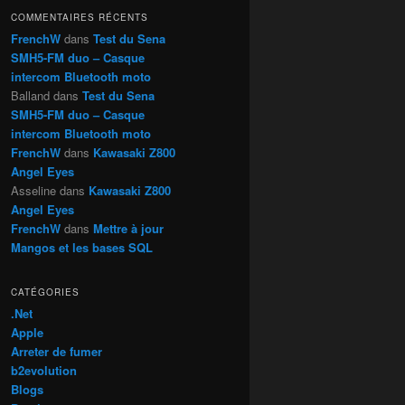
h
COMMENTAIRES RÉCENTS
e
FrenchW
dans
Test du Sena
SMH5-FM duo – Casque
intercom Bluetooth moto
Balland
dans
Test du Sena
SMH5-FM duo – Casque
intercom Bluetooth moto
FrenchW
dans
Kawasaki Z800
Angel Eyes
Asseline
dans
Kawasaki Z800
Angel Eyes
FrenchW
dans
Mettre à jour
Mangos et les bases SQL
CATÉGORIES
.Net
Apple
Arreter de fumer
b2evolution
Blogs