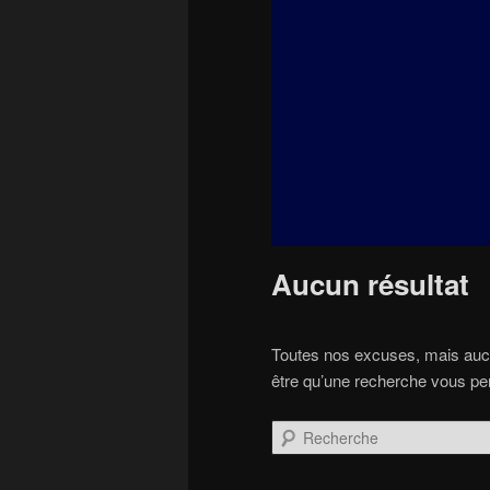
principal
secondaire
Aucun résultat
Toutes nos excuses, mais aucu
être qu’une recherche vous perm
Recherche