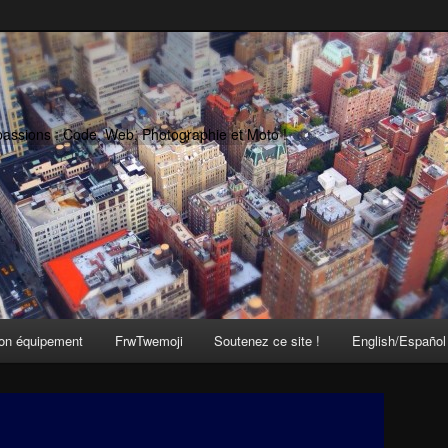
passions : Code, Web, Photographie et Moto !
on équipement
FrwTwemoji
Soutenez ce site !
English/Español