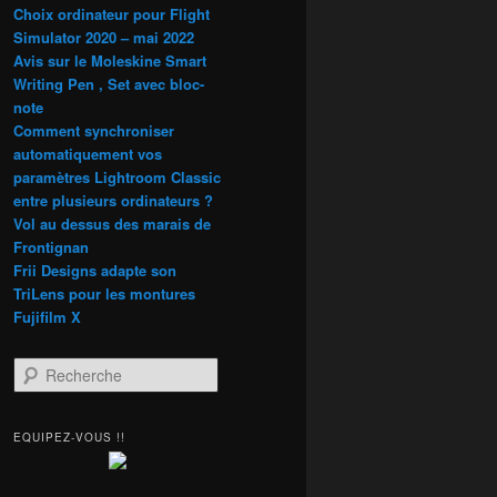
Choix ordinateur pour Flight
Simulator 2020 – mai 2022
Avis sur le Moleskine Smart
Writing Pen , Set avec bloc-
note
Comment synchroniser
automatiquement vos
paramètres Lightroom Classic
entre plusieurs ordinateurs ?
Vol au dessus des marais de
Frontignan
Frii Designs adapte son
TriLens pour les montures
Fujifilm X
R
e
c
h
EQUIPEZ-VOUS !!
e
r
c