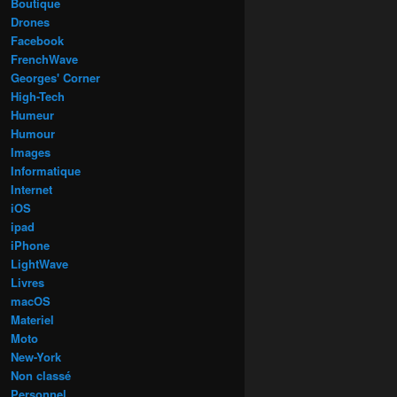
Boutique
Drones
Facebook
FrenchWave
Georges' Corner
High-Tech
Humeur
Humour
Images
Informatique
Internet
iOS
ipad
iPhone
LightWave
Livres
macOS
Materiel
Moto
New-York
Non classé
Personnel