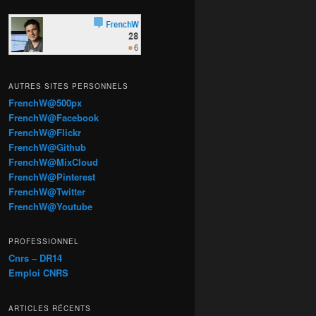
AUTRES SITES PERSONNELS
FrenchW@500px
FrenchW@Facebook
FrenchW@Flickr
FrenchW@Github
FrenchW@MixCloud
FrenchW@Pinterest
FrenchW@Twitter
FrenchW@Youtube
PROFESSIONNEL
Cnrs – DR14
Emploi CNRS
ARTICLES RÉCENTS