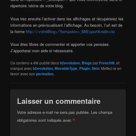
répertoire /skins de votre blog.
Vous irez ensuite l’activer dans les affichages et récupérerez les
informations en prévisualisant l’affichage. Au besoin, l’url est de
la forme
http://<votreBlog>/?tempskin=_MtExport&redir=no
Vous êtes libres de commenter et apporter vos pensées.
J’apporterai mon aide si nécessaire.
Ce contenu a été publié dans
b2evolution
,
Blogs
par
FrenchW
, et
marqué avec
b2evolution
,
MovableType
,
Plugin
,
Skin
. Mettez-le en
favori avec son
permalien
.
Laisser un commentaire
Votre adresse e-mail ne sera pas publiée.
Les champs
*
obligatoires sont indiqués avec