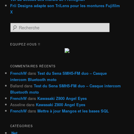
Frii Designs adapte son TriLens pour les montures Fujifilm
X
R
e
c
h
EQUIPEZ-VOUS !!
e
r
c
h
COMMENTAIRES RÉCENTS
e
FrenchW
dans
Test du Sena SMH5-FM duo – Casque
intercom Bluetooth moto
Balland
dans
Test du Sena SMH5-FM duo – Casque intercom
Bluetooth moto
FrenchW
dans
Kawasaki Z800 Angel Eyes
Asseline
dans
Kawasaki Z800 Angel Eyes
FrenchW
dans
Mettre à jour Mangos et les bases SQL
CATÉGORIES
.Net