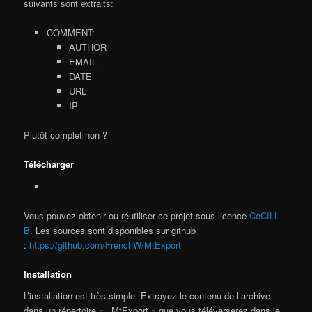
suivants sont extraits:
COMMENT:
AUTHOR
EMAIL
DATE
URL
IP
Plutôt complet non ?
Télécharger
Vous pouvez obtenir ou réutiliser ce projet sous licence
CeCILL-
B
. Les sources sont disponibles sur github
:
https://github.com/FrenchW/MtExport
Installation
L’installation est très simple. Extrayez le contenu de l’archive
dans un répertoire « _MtExport » que vous téléverserez dans le