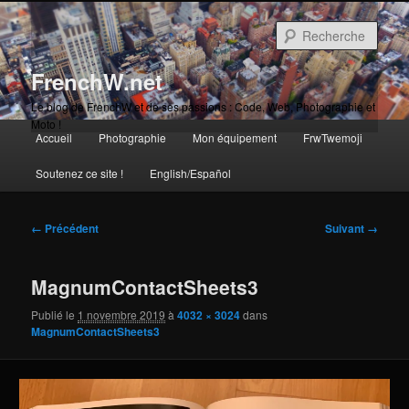
Aller
au
Rech
contenu
principal
FrenchW.net
Le blog de FrenchW et de ses passions : Code, Web, Photographie et
Moto !
Menu
Accueil
Photographie
Mon équipement
FrwTwemoji
Aller
principal
Soutenez ce site !
English/Español
au
contenu
Navigation
← Précédent
Suivant →
des
principal
images
MagnumContactSheets3
Publié le
1 novembre 2019
à
4032 × 3024
dans
MagnumContactSheets3