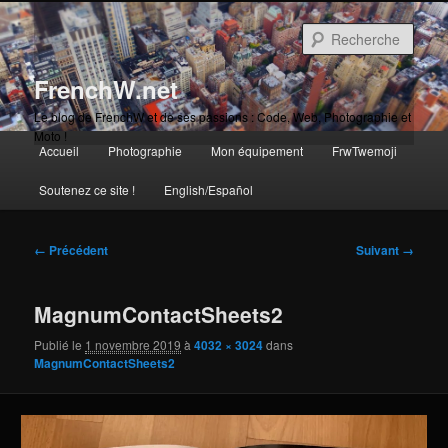
Aller
au
Rech
contenu
principal
FrenchW.net
Le blog de FrenchW et de ses passions : Code, Web, Photographie et
Moto !
Menu
Accueil
Photographie
Mon équipement
FrwTwemoji
Aller
principal
Soutenez ce site !
English/Español
au
contenu
Navigation
← Précédent
Suivant →
des
principal
images
MagnumContactSheets2
Publié le
1 novembre 2019
à
4032 × 3024
dans
MagnumContactSheets2