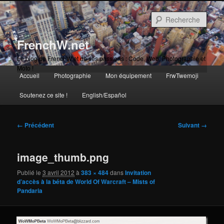
Aller
au
Rech
contenu
principal
FrenchW.net
Le blog de FrenchW et de ses passions : Code, Web, Photographie et
Moto !
Menu
Accueil
Photographie
Mon équipement
FrwTwemoji
Aller
principal
Soutenez ce site !
English/Español
au
contenu
Navigation
← Précédent
Suivant →
des
principal
images
image_thumb.png
Publié le
3 avril 2012
à
383 × 484
dans
Invitation
d’accès à la béta de World Of Warcraft – Mists of
Pandaria